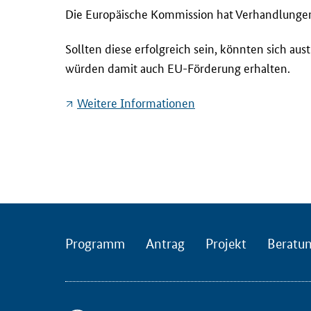
D
Die Europäische Kommission hat Verhandlungen 
i
e
Sollten diese erfolgreich sein, könnten sich au
E
würden damit auch EU-Förderung erhalten.
u
r
Weitere Informationen
o
p
ä
i
s
c
h
e
Programm
Antrag
Projekt
Beratu
K
o
m