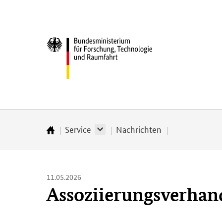
Direkt
Direkt
Direkt
Direkt
zum
zum
zur
zur
Inhalt
Hauptmenu
Suche
Fußleiste
Bundesministerium
(Eingabetaste)
(Eingabetaste)
(Eingabetaste)
(Enter)
für
­
Forschung,
Technologie
und
Raumfahrt
Service
Nachrichten
Startseite
11.05.2026
Assoziierungsverhan