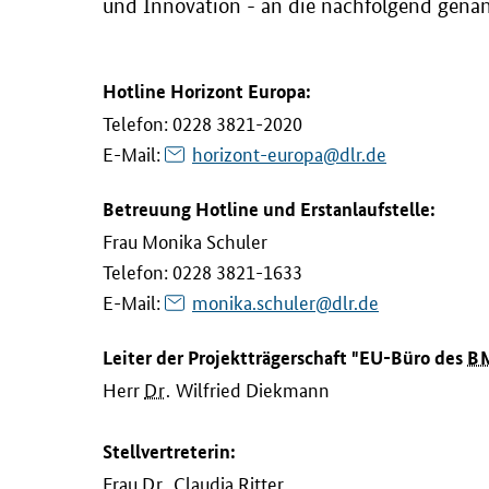
und Innovation - an die nachfolgend gena
Hotline
Horizont Europa:
Telefon: 0228 3821-2020
E-Mail
:
horizont-europa@dlr.de
Betreuung
Hotline
und Erstanlaufstelle:
Frau Monika Schuler
Telefon: 0228 3821-1633
E-Mail
:
monika.schuler@dlr.de
Leiter der Projektträgerschaft "EU-Büro des
B
Herr
Dr.
Wilfried Diekmann
Stellvertreterin:
Frau
Dr.
Claudia Ritter