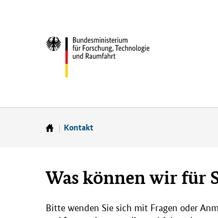
Direkt
Direkt
Direkt
Direkt
zum
zum
zur
zur
Inhalt
Hauptmenu
Suche
Fußleiste
Bundesministerium
(Eingabetaste)
(Eingabetaste)
(Eingabetaste)
(Enter)
für
­
Forschung,
Technologie
und
Raumfahrt
Kontakt
Startseite
Was können wir für S
Bitte wenden Sie sich mit Fragen oder A