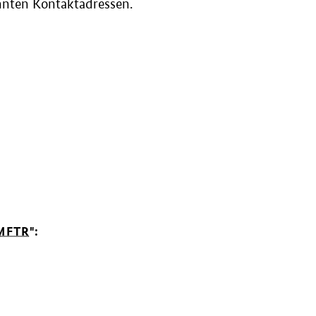
nnten Kontaktadressen.
MFTR
":