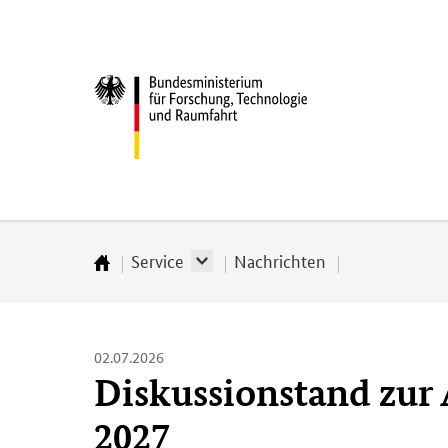
Direkt
Direkt
Direkt
Direkt
zum
zum
zur
zur
Inhalt
Hauptmenu
Suche
Fußleiste
Bundesministerium
(Eingabetaste)
(Eingabetaste)
(Eingabetaste)
(Enter)
für
­
Forschung,
Technologie
und
Raumfahrt
Service
Nachrichten
Startseite
02.07.2026
Diskussionstand zur
2027