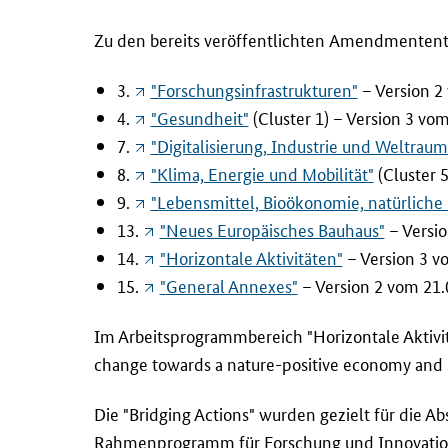
m
Zu den bereits veröffentlichten
Amendment
en
m
i
3.
"Forschungsinfrastrukturen"
– Version 2
s
4.
"Gesundheit"
(Cluster 1) – Version 3 vo
s
7.
"Digitalisierung, Industrie und Weltraum
i
8.
"Klima, Energie und Mobilität"
(Cluster 5
o
n
9.
"Lebensmittel, Bioökonomie, natürlich
v
13.
"Neues Europäisches Bauhaus"
– Versio
e
14.
"Horizontale Aktivitäten"
– Version 3 v
r
15.
"
General Annexes
"
– Version 2 vom 21.
ö
f
Im Arbeitsprogrammbereich "Horizontale Aktiv
f
change towards a nature-positive economy and 
e
n
Die "
Bridging Actions
" wurden gezielt für die 
t
Rahmenprogramm für Forschung und Innovation (