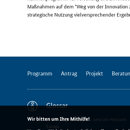
l
Maßnahmen auf dem "Weg von der Innovation zur
i
strategische Nutzung vielversprechender Ergeb
c
h
t
n
u
n
s
u
Programm
Antrag
Projekt
Beratu
k
z
e
s
Glossar
s
i
Wir bitten um Ihre Mithilfe!
Die wichtigsten Begriffe rund um Horizont
v
Europa