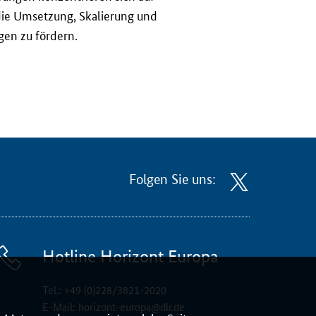
die Umsetzung, Skalierung und
gen zu fördern.
Folgen Sie uns:
Hotline Horizont Europa
Tel.:
+49 (0)228/3821-2020
E-Mail:
horizont-europa@dlr.de