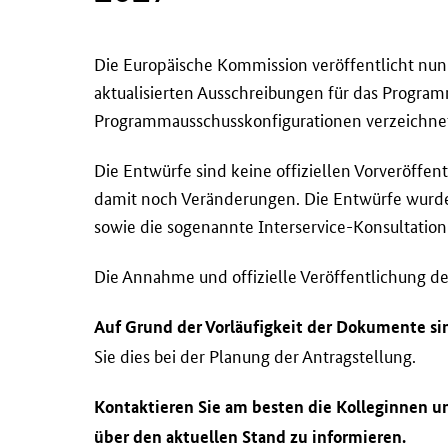
D
Die Europäische Kommission veröffentlicht nu
i
aktualisierten Ausschreibungen für das Program
e
Programmausschusskonfigurationen verzeichnet
E
u
Die Entwürfe sind keine offiziellen Vorveröffe
r
damit noch Veränderungen. Die Entwürfe wurden 
o
sowie die sogenannte Interservice-Konsultatio
p
ä
Die Annahme und offizielle Veröffentlichung de
i
s
Auf Grund der Vorläufigkeit der Dokumente sin
c
Sie dies bei der Planung der Antragstellung.
h
e
Kontaktieren Sie am besten die Kolleginnen u
K
über den aktuellen Stand zu informieren.
o