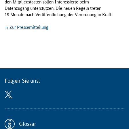
den Mitgliedstaaten sollen Interessierte beim
p
Datenzugang unterstützen. Die neuen Regeln treten
ä
15 Monate nach Veröffentlichung der Verordnung in Kraft.
i
s
Zur Pressemitteilung
c
h
e
R
a
t
h
a
Folgen Sie uns:
t
a
m
1
6
.
Glossar
M