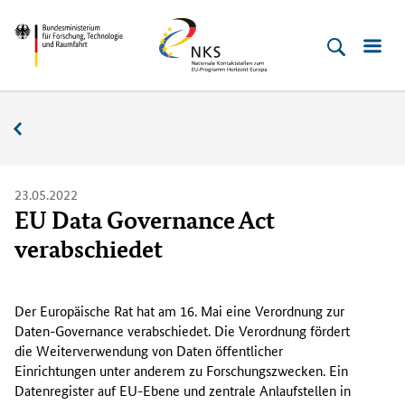
Direkt
Direkt
Direkt
Direkt
Bundesministerium
Horizont
zum
zum
zur
zur
für
Europa
Inhalt
Hauptmenu
Suche
Fußleiste
­
(Eingabetaste)
(Eingabetaste)
(Eingabetaste)
(Enter)
Forschung,
Nachrichten
Technologie
und
Raumfahrt
23.05.2022
EU Data Governance Act
verabschiedet
D
e
Der Europäische Rat hat am 16. Mai eine Verordnung zur
r
Daten-
Governance
verabschiedet. Die Verordnung fördert
E
die Weiterverwendung von Daten öffentlicher
u
Einrichtungen unter anderem zu Forschungszwecken. Ein
r
Datenregister auf EU-Ebene und zentrale Anlaufstellen in
o