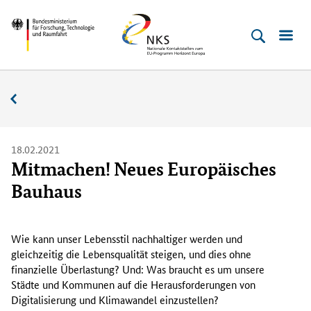
Direkt
Direkt
Direkt
Direkt
Bundesministerium
Horizont
zum
zum
zur
zur
für
Europa
Inhalt
Hauptmenu
Suche
Fußleiste
­
(Eingabetaste)
(Eingabetaste)
(Eingabetaste)
(Enter)
Forschung,
Nachrichten
Technologie
und
Raumfahrt
18.02.2021
Mitmachen! Neues Europäisches
Bauhaus
W
i
Wie kann unser Lebensstil nachhaltiger werden und
e
gleichzeitig die Lebensqualität steigen, und dies ohne
k
finanzielle Überlastung? Und: Was braucht es um unsere
a
Städte und Kommunen auf die Herausforderungen von
n
Digitalisierung und Klimawandel einzustellen?
n