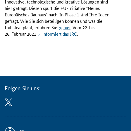
Innovative, technologische und kreative Lösungen sind
u
hier gefragt. Diesen spürt die EU-Initiative "Neues
n
Europäisches Bauhaus" nach. In Phase 1 sind Ihre Ideen
s
gefragt. Wie Sie sich beteiligen können und was die
e
Initiative plant, erfahren Sie
hier
. Vom 22. bis
r
26. Februar 2021
informiert das
JRC
.
L
e
b
e
n
s
s
t
Folgen Sie uns:
i
l
n
a
c
h
h