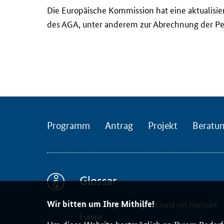
D
Die Europäische Kommission hat eine aktualisie
i
des AGA, unter anderem zur Abrechnung der Per
e
E
u
r
o
p
ä
i
Programm
Antrag
Projekt
Beratu
s
c
h
e
Glossar
K
o
Wir bitten um Ihre Mithilfe!
Die wichtigsten Begriffe rund um Horizont
m
Europa