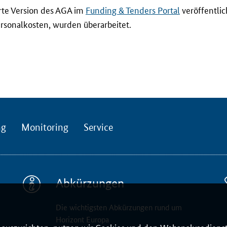
rte Version des AGA im
Funding & Tenders Portal
veröffentlich
sonalkosten, wurden überarbeitet.
ng
Monitoring
Service
Abkürzungen
Die wichtigsten Abkürzungen rund um
Horizont Europa