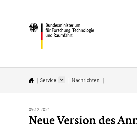
Direkt
Direkt
Direkt
Direkt
zum
zum
zur
zur
Inhalt
Hauptmenu
Suche
Fußleiste
Bundesministerium
(Eingabetaste)
(Eingabetaste)
(Eingabetaste)
(Enter)
für
­
Forschung,
Technologie
und
Raumfahrt
Service
Nachrichten
Startseite
09.12.2021
Neue Version des An