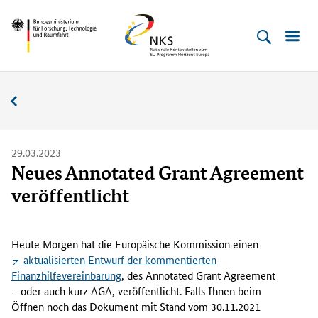
Direkt
Direkt
Direkt
Direkt
Bundesministerium
Horizont
zum
zum
zur
zur
für
Europa
Inhalt
Hauptmenu
Suche
Fußleiste
­
(Eingabetaste)
(Eingabetaste)
(Eingabetaste)
(Enter)
Forschung,
Nachrichten
Technologie
und
Raumfahrt
29.03.2023
Neues Annotated Grant Agreement
veröffentlicht
H
e
Heute Morgen hat die Europäische Kommission einen
u
aktualisierten Entwurf der kommentierten
t
Finanzhilfevereinbarung
, des
Annotated Grant Agreement
e
– oder auch kurz AGA, veröffentlicht. Falls Ihnen beim
M
Öffnen noch das Dokument mit Stand vom 30.11.2021
o