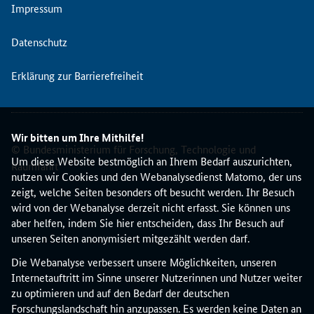
a
Impressum
l
i
Datenschutz
s
i
Erklärung zur Barrierefreiheit
e
r
t
e
Wir bitten um Ihre Mithilfe!
n
© Bundesministerium für Forschung, Technologie und
E
Um diese Website bestmöglich an Ihrem Bedarf auszurichten,
Raumfahrt
n
nutzen wir Cookies und den Webanalysedienst Matomo, der uns
t
zeigt, welche Seiten besonders oft besucht werden. Ihr Besuch
w
wird von der Webanalyse derzeit nicht erfasst. Sie können uns
u
aber helfen, indem Sie hier entscheiden, dass Ihr Besuch auf
r
unseren Seiten anonymisiert mitgezählt werden darf.
f
Die Webanalyse verbessert unsere Möglichkeiten, unseren
d
Internetauftritt im Sinne unserer Nutzerinnen und Nutzer weiter
e
zu optimieren und auf den Bedarf der deutschen
r
Forschungslandschaft hin anzupassen. Es werden keine Daten an
k