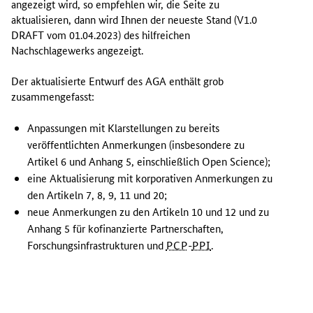
angezeigt wird, so empfehlen wir, die Seite zu
r
aktualisieren, dann wird Ihnen der neueste Stand (V1.0
g
DRAFT
vom 01.04.2023) des hilfreichen
e
Nachschlagewerks angezeigt.
n
h
Der aktualisierte Entwurf des AGA enthält grob
a
zusammengefasst:
t
d
Anpassungen mit Klarstellungen zu bereits
i
veröffentlichten Anmerkungen (insbesondere zu
e
Artikel 6 und Anhang 5, einschließlich
Open Science
);
E
eine Aktualisierung mit korporativen Anmerkungen zu
u
den Artikeln 7, 8, 9, 11 und 20;
r
neue Anmerkungen zu den Artikeln 10 und 12 und zu
o
Anhang 5 für kofinanzierte Partnerschaften,
p
Forschungsinfrastrukturen und
PCP
-
PPI
.
ä
i
s
c
h