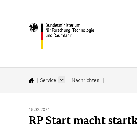
Direkt
Direkt
Direkt
Direkt
zum
zum
zur
zur
Inhalt
Hauptmenu
Suche
Fußleiste
Bundesministerium
(Eingabetaste)
(Eingabetaste)
(Eingabetaste)
(Enter)
für
­
Forschung,
Technologie
und
Raumfahrt
Service
Nachrichten
Startseite
18.02.2021
RP Start macht startk