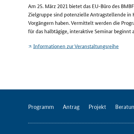
A
Am 25. März 2021 bietet das EU-Büro des BMBF 
m
Zielgruppe sind potenzielle Antragstellende in
2
Vorgängern haben. Vermittelt werden die Prog
5
für das halbtägige, interaktive Seminar beginnt
.
M
Informationen zur Veranstaltungsreihe
ä
r
z
2
0
2
1
b
Programm
Antrag
Projekt
Beratu
i
e
t