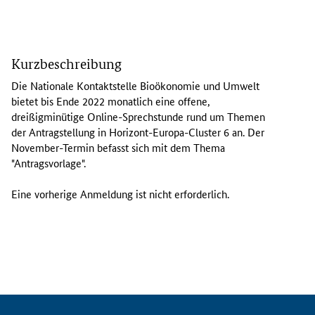
D
i
Kurzbeschreibung
e
N
Die Nationale Kontaktstelle Bioökonomie und Umwelt
a
bietet bis Ende 2022 monatlich eine offene,
t
dreißigminütige Online-Sprechstunde rund um Themen
i
der Antragstellung in Horizont-Europa-
Cluster
6 an. Der
o
November-Termin befasst sich mit dem Thema
n
"Antragsvorlage".
a
l
Eine vorherige Anmeldung ist nicht erforderlich.
e
K
o
n
t
a
k