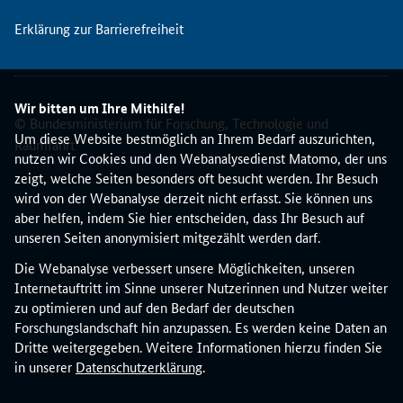
U
Erklärung zur Barrierefreiheit
m
w
e
l
Wir bitten um Ihre Mithilfe!
t
© Bundesministerium für Forschung, Technologie und
b
Um diese Website bestmöglich an Ihrem Bedarf auszurichten,
Raumfahrt
i
nutzen wir Cookies und den Webanalysedienst Matomo, der uns
e
zeigt, welche Seiten besonders oft besucht werden. Ihr Besuch
t
wird von der Webanalyse derzeit nicht erfasst. Sie können uns
e
aber helfen, indem Sie hier entscheiden, dass Ihr Besuch auf
t
unseren Seiten anonymisiert mitgezählt werden darf.
b
Die Webanalyse verbessert unsere Möglichkeiten, unseren
i
Internetauftritt im Sinne unserer Nutzerinnen und Nutzer weiter
s
zu optimieren und auf den Bedarf der deutschen
E
Forschungslandschaft hin anzupassen. Es werden keine Daten an
n
Dritte weitergegeben. Weitere Informationen hierzu finden Sie
d
in unserer
Datenschutzerklärung
.
e
2