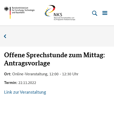
Direkt
Direkt
Direkt
Direkt
Bundesministerium
Horizont
zum
zum
zur
zur
für
Europa
Inhalt
Hauptmenu
Suche
Fußleiste
­
(Eingabetaste)
(Eingabetaste)
(Eingabetaste)
(Enter)
Forschung,
Veranstaltungskalender
Technologie
und
Raumfahrt
Offene Sprechstunde zum Mittag:
Antragsvorlage
Ort:
Online-Veranstaltung, 12:00 - 12:30 Uhr
Termin:
22.11.2022
Link zur Veranstaltung