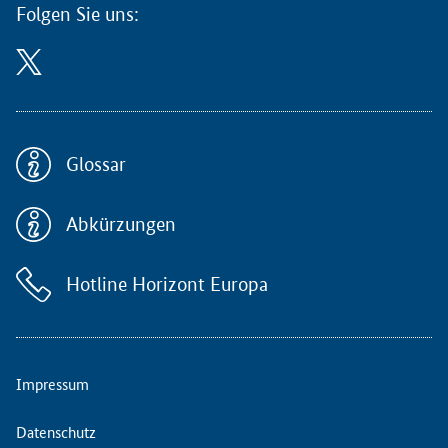
t
Folgen Sie uns:
s
t
e
l
l
e
B
Glossar
i
o
Abkürzungen
ö
k
o
Hotline Horizont Europa
n
o
m
i
e
Impressum
u
n
Datenschutz
d