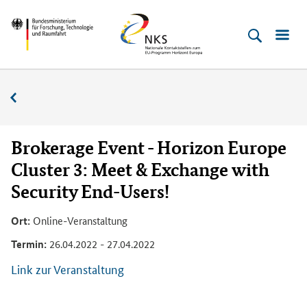
Direkt
Direkt
Direkt
Direkt
Bundesministerium
Horizont
zum
zum
zur
zur
für
Europa
Inhalt
Hauptmenu
Suche
Fußleiste
­
(Eingabetaste)
(Eingabetaste)
(Eingabetaste)
(Enter)
Forschung,
Veranstaltungskalender
Technologie
und
Raumfahrt
Brokerage Event - Horizon Europe
Cluster 3: Meet & Exchange with
Security End-Users!
Ort:
Online-Veranstaltung
Termin:
26.04.2022 - 27.04.2022
Link zur Veranstaltung