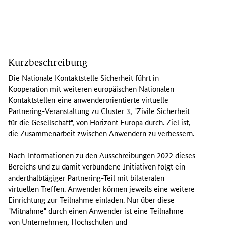
D
i
Kurzbeschreibung
e
N
Die Nationale Kontaktstelle Sicherheit führt in
K
Kooperation mit weiteren europäischen Nationalen
S
Kontaktstellen eine anwenderorientierte virtuelle
S
Partnering-Veranstaltung zu
Cluster
3, "Zivile Sicherheit
i
für die Gesellschaft", von Horizont Europa durch. Ziel ist,
c
die Zusammenarbeit zwischen Anwendern zu verbessern.
h
e
Nach Informationen zu den Ausschreibungen 2022 dieses
r
Bereichs und zu damit verbundene Initiativen folgt ein
h
anderthalbtägiger
Partnering
-Teil mit bilateralen
e
virtuellen Treffen. Anwender können jeweils eine weitere
i
Einrichtung zur Teilnahme einladen. Nur über diese
t
"Mitnahme" durch einen Anwender ist eine Teilnahme
f
von Unternehmen, Hochschulen und