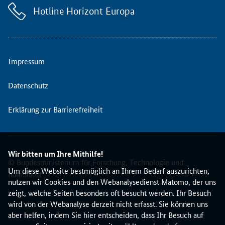
w
Hotline Horizont Europa
e
i
t
e
r
Impressum
e
n
Datenschutz
e
u
Erklärung zur Barrierefreiheit
r
o
p
ä
Wir bitten um Ihre Mithilfe!
i
© Bundesministerium für Forschung, Technologie und
s
Um diese Website bestmöglich an Ihrem Bedarf auszurichten,
Raumfahrt
c
nutzen wir Cookies und den Webanalysedienst Matomo, der uns
h
zeigt, welche Seiten besonders oft besucht werden. Ihr Besuch
e
wird von der Webanalyse derzeit nicht erfasst. Sie können uns
n
aber helfen, indem Sie hier entscheiden, dass Ihr Besuch auf
N