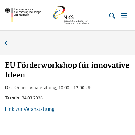
Direkt
Direkt
Direkt
Direkt
Bundesministerium
Horizont
zum
zum
zur
zur
für
Europa
Inhalt
Hauptmenu
Suche
Fußleiste
­
(Eingabetaste)
(Eingabetaste)
(Eingabetaste)
(Enter)
Forschung,
Veranstaltungskalender
Technologie
und
Raumfahrt
EU Förderworkshop für innovative
Ideen
Ort:
Online-Veranstaltung, 10:00 - 12:00 Uhr
Termin:
24.03.2026
Link zur Veranstaltung