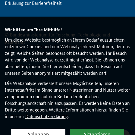
Erklärung zur Barrierefreiheit
n
t
e
r
Wir bitten um Ihre Mithilfe!
p
© Bundesministerium für Forschung, Technologie und
r
Um diese Website bestmöglich an Ihrem Bedarf auszurichten,
Raumfahrt
i
nutzen wir Cookies und den Webanalysedienst Matomo, der uns
s
zeigt, welche Seiten besonders oft besucht werden. Ihr Besuch
e
wird von der Webanalyse derzeit nicht erfasst. Sie können uns
E
aber helfen, indem Sie hier entscheiden, dass Ihr Besuch auf
u
unseren Seiten anonymisiert mitgezählt werden darf.
r
Die Webanalyse verbessert unsere Möglichkeiten, unseren
o
Internetauftritt im Sinne unserer Nutzerinnen und Nutzer weiter
p
zu optimieren und auf den Bedarf der deutschen
e
Forschungslandschaft hin anzupassen. Es werden keine Daten an
N
Dritte weitergegeben. Weitere Informationen hierzu finden Sie
e
in unserer
Datenschutzerklärung
.
t
w
o
Ablehnen
Akzeptieren