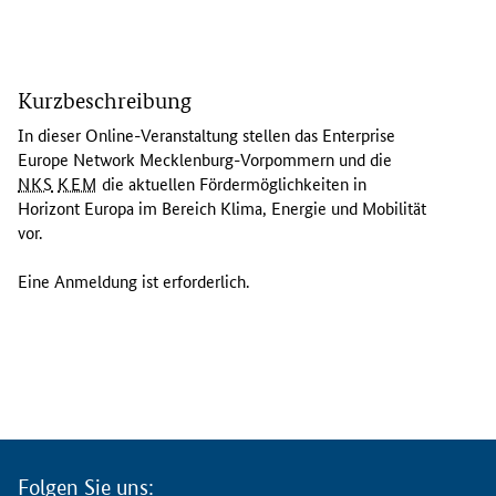
I
n
Kurzbeschreibung
d
i
In dieser
Online
-Veranstaltung stellen das Enterprise
e
Europe Network Mecklenburg-Vorpommern und die
s
NKS
KEM
die aktuellen Fördermöglichkeiten in
e
Horizont Europa im Bereich Klima, Energie und Mobilität
r
vor.
O
n
Eine Anmeldung ist erforderlich.
l
i
n
e
-
V
e
r
Folgen Sie uns: