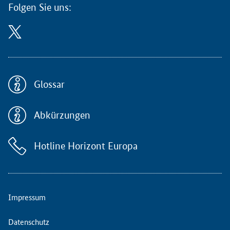
a
Folgen Sie uns:
n
s
t
a
l
t
u
Glossar
n
g
Abkürzungen
d
e
r
Hotline Horizont Europa
N
a
t
i
o
Impressum
n
a
Datenschutz
l