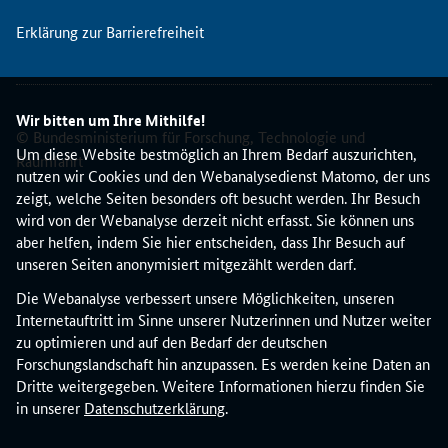
e
Erklärung zur Barrierefreiheit
n
K
o
n
Wir bitten um Ihre Mithilfe!
t
© Bundesministerium für Forschung, Technologie und
a
Um diese Website bestmöglich an Ihrem Bedarf auszurichten,
Raumfahrt
k
nutzen wir Cookies und den Webanalysedienst Matomo, der uns
t
zeigt, welche Seiten besonders oft besucht werden. Ihr Besuch
s
wird von der Webanalyse derzeit nicht erfasst. Sie können uns
t
aber helfen, indem Sie hier entscheiden, dass Ihr Besuch auf
e
unseren Seiten anonymisiert mitgezählt werden darf.
l
Die Webanalyse verbessert unsere Möglichkeiten, unseren
l
Internetauftritt im Sinne unserer Nutzerinnen und Nutzer weiter
e
zu optimieren und auf den Bedarf der deutschen
E
Forschungslandschaft hin anzupassen. Es werden keine Daten an
I
Dritte weitergegeben. Weitere Informationen hierzu finden Sie
C
in unserer
Datenschutzerklärung
.
A
c