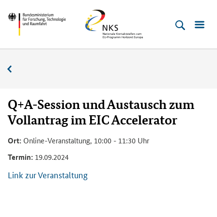
Direkt
Direkt
Direkt
Direkt
Bundesministerium
Horizont
zum
zum
zur
zur
für
Europa
Inhalt
Hauptmenu
Suche
Fußleiste
­
(Eingabetaste)
(Eingabetaste)
(Eingabetaste)
(Enter)
Forschung,
Veranstaltungskalender
Technologie
und
Raumfahrt
Q+A-Session und Austausch zum
Vollantrag im EIC Accelerator
Ort:
Online-Veranstaltung, 10:00 - 11:30 Uhr
Termin:
19.09.2024
Link zur Veranstaltung