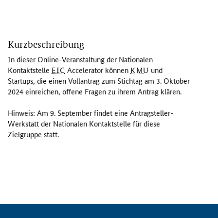
I
n
Kurzbeschreibung
d
i
In dieser
Online
-Veranstaltung der Nationalen
e
Kontaktstelle
EIC
Accelerator
können
KMU
und
s
Startups
, die einen Vollantrag zum Stichtag am 3. Oktober
e
2024 einreichen, offene Fragen zu ihrem Antrag klären.
r
O
Hinweis: Am 9. September findet eine Antragsteller-
n
Werkstatt der Nationalen Kontaktstelle für diese
l
Zielgruppe statt.
i
n
e
-
V
e
r