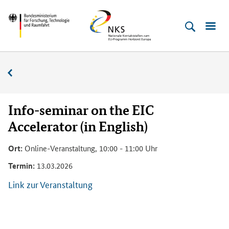
Direkt
Direkt
Direkt
Direkt
Bundesministerium
Horizont
zum
zum
zur
zur
für
Europa
Inhalt
Hauptmenu
Suche
Fußleiste
­
(Eingabetaste)
(Eingabetaste)
(Eingabetaste)
(Enter)
Forschung,
Veranstaltungskalender
Technologie
und
Raumfahrt
Info-seminar on the EIC
Accelerator (in English)
Ort:
Online-Veranstaltung, 10:00 - 11:00 Uhr
Termin:
13.03.2026
Link zur Veranstaltung