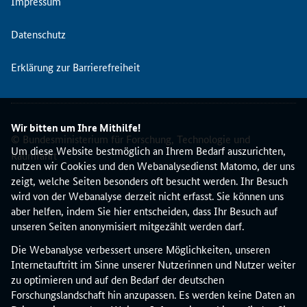
Impressum
g
i
Datenschutz
b
t
Erklärung zur Barrierefreiheit
i
n
e
i
Wir bitten um Ihre Mithilfe!
n
© Bundesministerium für Forschung, Technologie und
e
Um diese Website bestmöglich an Ihrem Bedarf auszurichten,
Raumfahrt
r
nutzen wir Cookies und den Webanalysedienst Matomo, der uns
e
zeigt, welche Seiten besonders oft besucht werden. Ihr Besuch
n
wird von der Webanalyse derzeit nicht erfasst. Sie können uns
g
aber helfen, indem Sie hier entscheiden, dass Ihr Besuch auf
l
unseren Seiten anonymisiert mitgezählt werden darf.
i
Die Webanalyse verbessert unsere Möglichkeiten, unseren
s
Internetauftritt im Sinne unserer Nutzerinnen und Nutzer weiter
c
zu optimieren und auf den Bedarf der deutschen
h
Forschungslandschaft hin anzupassen. Es werden keine Daten an
s