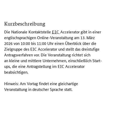
D
i
Kurzbeschreibung
e
N
Die Nationale Kontaktstelle
EIC
Accelerator
gibt in einer
a
englischsprachigen Online-Veranstaltung am 13. März
t
2026 von 10:00 bis 11:00 Uhr einen Überblick über die
i
Zielgruppe des EIC
Accelerator
und stellt das dreistufige
o
Antragsverfahren vor. Die Veranstaltung richtet sich
n
an kleine und mittlere Unternehmen, einschließlich Start-
a
ups, die eine Antragstellung im EIC
Accelerator
l
beabsichtigen.
e
K
Hinweis: Am Vortag findet eine gleichartige
o
Veranstaltung in deutscher Sprache statt.
n
t
a
k