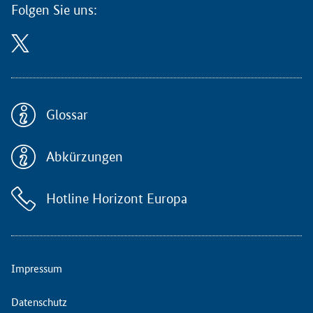
t
Folgen Sie uns:
s
t
e
l
l
e
E
Glossar
I
C
Abkürzungen
A
c
c
Hotline Horizont Europa
e
l
e
r
a
Impressum
t
o
Datenschutz
r