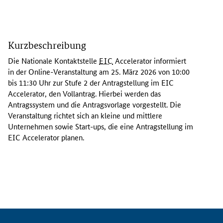
D
i
Kurzbeschreibung
e
N
Die Nationale Kontaktstelle
EIC
Accelerator
informiert
a
in der Online-Veranstaltung am 25. März 2026 von 10:00
t
bis 11:30 Uhr zur Stufe 2 der Antragstellung im EIC
i
Accelerator
, den Vollantrag. Hierbei werden das
o
Antragssystem und die Antragsvorlage vorgestellt. Die
n
Veranstaltung richtet sich an kleine und mittlere
a
Unternehmen sowie Start-ups, die eine Antragstellung im
l
EIC
Accelerator
planen.
e
K
o
n
t
a
k