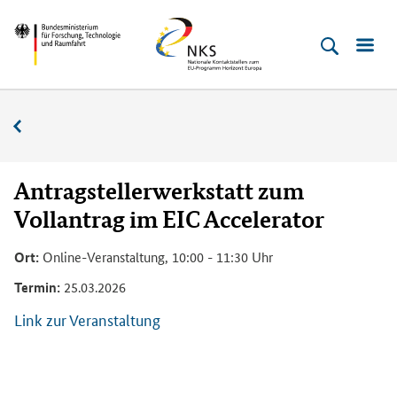
Direkt
Direkt
Direkt
Direkt
Bundesministerium
Horizont
zum
zum
zur
zur
für
Europa
Inhalt
Hauptmenu
Suche
Fußleiste
­
(Eingabetaste)
(Eingabetaste)
(Eingabetaste)
(Enter)
Forschung,
Veranstaltungskalender
Technologie
und
Raumfahrt
Antragstellerwerkstatt zum
Vollantrag im EIC Accelerator
Ort:
Online-Veranstaltung, 10:00 - 11:30 Uhr
Termin:
25.03.2026
Link zur Veranstaltung