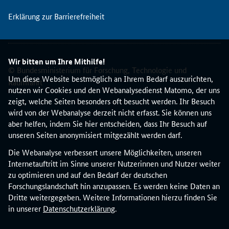
i
Erklärung zur Barrierefreiheit
n
f
o
r
Wir bitten um Ihre Mithilfe!
m
© Bundesministerium für Forschung, Technologie und
i
Um diese Website bestmöglich an Ihrem Bedarf auszurichten,
Raumfahrt
e
nutzen wir Cookies und den Webanalysedienst Matomo, der uns
r
zeigt, welche Seiten besonders oft besucht werden. Ihr Besuch
t
wird von der Webanalyse derzeit nicht erfasst. Sie können uns
i
aber helfen, indem Sie hier entscheiden, dass Ihr Besuch auf
n
unseren Seiten anonymisiert mitgezählt werden darf.
d
Die Webanalyse verbessert unsere Möglichkeiten, unseren
i
Internetauftritt im Sinne unserer Nutzerinnen und Nutzer weiter
e
zu optimieren und auf den Bedarf der deutschen
s
Forschungslandschaft hin anzupassen. Es werden keine Daten an
e
Dritte weitergegeben. Weitere Informationen hierzu finden Sie
r
in unserer
Datenschutzerklärung
.
O
n