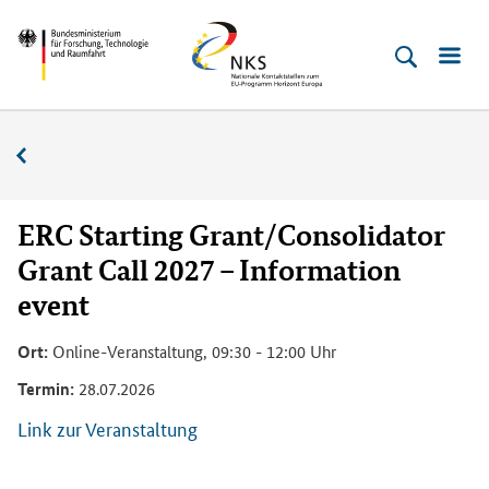
Direkt
Direkt
Direkt
Direkt
Bundesministerium
Horizont
zum
zum
zur
zur
für
Europa
Inhalt
Hauptmenu
Suche
Fußleiste
­
(Eingabetaste)
(Eingabetaste)
(Eingabetaste)
(Enter)
Forschung,
Veranstaltungskalender
Technologie
und
Raumfahrt
ERC Starting Grant/Consolidator
Grant Call 2027 – Information
event
Ort:
Online-Veranstaltung, 09:30 - 12:00 Uhr
Termin:
28.07.2026
Link zur Veranstaltung