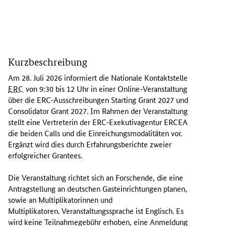
A
m
Kurzbeschreibung
2
8
Am 28. Juli 2026 informiert die Nationale Kontaktstelle
.
ERC
von 9:30 bis 12 Uhr in einer
Online
-Veranstaltung
J
über die ERC-Ausschreibungen
Starting Grant
2027 und
u
Consolidator Grant
2027. Im Rahmen der Veranstaltung
l
stellt eine Vertreterin der ERC-Exekutivagentur ERCEA
i
die beiden Calls und die Einreichungsmodalitäten vor.
2
Ergänzt wird dies durch Erfahrungsberichte zweier
0
erfolgreicher
Grantees
.
2
6
Die Veranstaltung richtet sich an Forschende, die eine
i
Antragstellung an deutschen Gasteinrichtungen planen,
n
sowie an Multiplikatorinnen und
f
Multiplikatoren. Veranstaltungssprache ist Englisch. Es
o
wird keine Teilnahmegebühr erhoben, eine Anmeldung