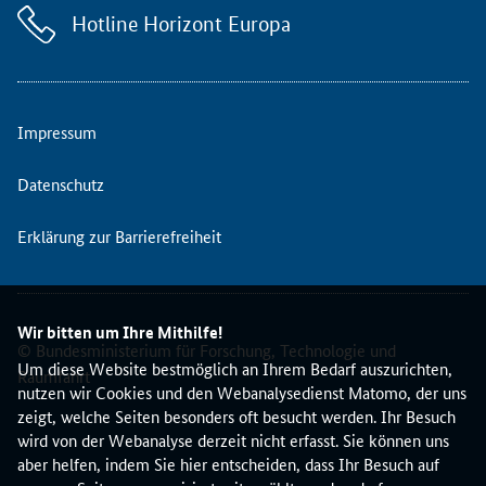
n
Hotline Horizont Europa
t
a
k
t
s
Impressum
t
e
Datenschutz
l
l
Erklärung zur Barrierefreiheit
e
E
R
C
Wir bitten um Ihre Mithilfe!
v
© Bundesministerium für Forschung, Technologie und
o
Um diese Website bestmöglich an Ihrem Bedarf auszurichten,
Raumfahrt
n
nutzen wir Cookies und den Webanalysedienst Matomo, der uns
9
zeigt, welche Seiten besonders oft besucht werden. Ihr Besuch
:
wird von der Webanalyse derzeit nicht erfasst. Sie können uns
3
aber helfen, indem Sie hier entscheiden, dass Ihr Besuch auf
0