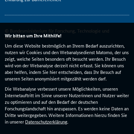
t
d
a
s
H
© Bundesministerium für Forschung, Technologie und
o
Wir bitten um Ihre Mithilfe!
Raumfahrt
c
Um diese Website bestmöglich an Ihrem Bedarf auszurichten,
h
nutzen wir Cookies und den Webanalysedienst Matomo, der uns
s
zeigt, welche Seiten besonders oft besucht werden. Ihr Besuch
c
wird von der Webanalyse derzeit nicht erfasst. Sie können uns
h
aber helfen, indem Sie hier entscheiden, dass Ihr Besuch auf
u
unseren Seiten anonymisiert mitgezählt werden darf.
l
n
Die Webanalyse verbessert unsere Möglichkeiten, unseren
e
Internetauftritt im Sinne unserer Nutzerinnen und Nutzer weiter
t
zu optimieren und auf den Bedarf der deutschen
z
Forschungslandschaft hin anzupassen. Es werden keine Daten an
w
Dritte weitergegeben. Weitere Informationen hierzu finden Sie
e
in unserer
Datenschutzerklärung
.
r
k