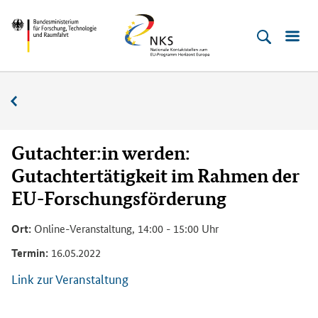
Direkt
Direkt
Direkt
Direkt
Bundesministerium
Horizont
zum
zum
zur
zur
für
Europa
Inhalt
Hauptmenu
Suche
Fußleiste
­
(Eingabetaste)
(Eingabetaste)
(Eingabetaste)
(Enter)
Forschung,
Veranstaltungskalender
Technologie
und
Raumfahrt
Gutachter:in werden:
Gutachtertätigkeit im Rahmen der
EU-Forschungsförderung
Ort:
Online-Veranstaltung, 14:00 - 15:00 Uhr
Termin:
16.05.2022
Link zur Veranstaltung