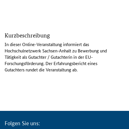
I
n
Kurzbeschreibung
d
i
In dieser
Online
-Veranstaltung informiert das
e
Hochschulnetzwerk Sachsen-Anhalt zu Bewerbung und
s
Tätigkeit als Gutachter / Gutachterin in der EU-
e
Forschungsförderung. Der Erfahrungsbericht eines
r
Gutachters rundet die Veranstaltung ab.
O
n
l
i
n
e
-
V
Folgen Sie uns:
e