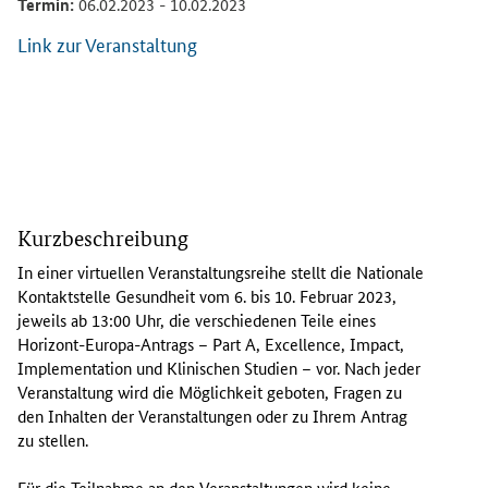
Termin:
06.02.2023 - 10.02.2023
Link zur Veranstaltung
I
n
Kurzbeschreibung
e
i
In einer virtuellen Veranstaltungsreihe stellt die Nationale
n
Kontaktstelle Gesundheit vom 6. bis 10. Februar 2023,
e
jeweils ab 13:00 Uhr, die verschiedenen Teile eines
r
Horizont-Europa-Antrags –
Part A, Excellence, Impact,
v
Implementation
und Klinischen Studien – vor. Nach jeder
i
Veranstaltung wird die Möglichkeit geboten, Fragen zu
r
den Inhalten der Veranstaltungen oder zu Ihrem Antrag
t
zu stellen.
u
e
Für die Teilnahme an den Veranstaltungen wird keine