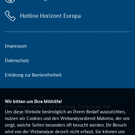
i
h
Hotline Horizont Europa
e
s
t
e
l
Impressum
l
t
Datenschutz
d
i
Erklärung zur Barrierefreiheit
e
N
K
S
Wir bitten um Ihre Mithilfe!
G
© Bundesministerium für Forschung, Technologie und
e
Um diese Website bestmöglich an Ihrem Bedarf auszurichten,
Raumfahrt
s
nutzen wir Cookies und den Webanalysedienst Matomo, der uns
u
zeigt, welche Seiten besonders oft besucht werden. Ihr Besuch
n
wird von der Webanalyse derzeit nicht erfasst. Sie können uns