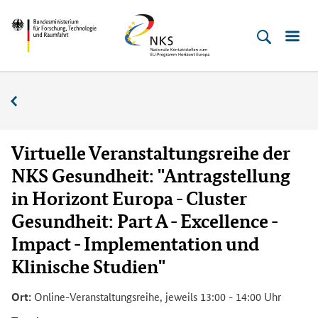
Direkt
Direkt
Direkt
Direkt
Bundesministerium
Horizont
zum
zum
zur
zur
für
Europa
Inhalt
Hauptmenu
Suche
Fußleiste
­
(Eingabetaste)
(Eingabetaste)
(Eingabetaste)
(Enter)
Forschung,
Veranstaltungskalender
Technologie
und
Raumfahrt
Virtuelle Veranstaltungsreihe der
NKS Gesundheit: "Antragstellung
in Horizont Europa - Cluster
Gesundheit: Part A - Excellence -
Impact - Implementation und
Klinische Studien"
Ort:
Online-Veranstaltungsreihe, jeweils 13:00 - 14:00 Uhr