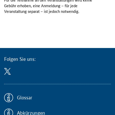
l
Gebühr erhoben, eine Anmeldung – für jede
l
Veranstaltung separat – ist jedoch notwendig.
e
n
V
e
r
a
n
s
Folgen Sie uns:
t
a
l
t
u
n
g
Glossar
s
r
Abkürzungen
e