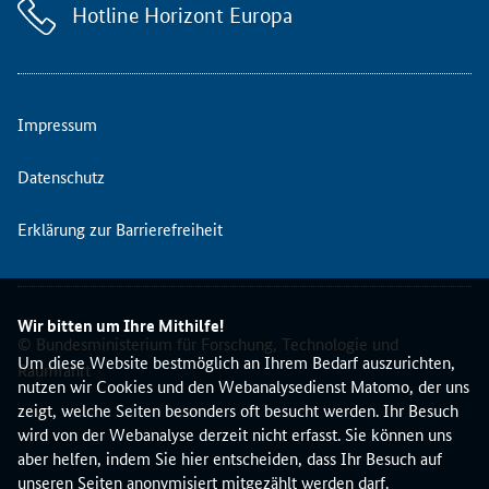
l
Hotline Horizont Europa
e
i
n
B
Impressum
r
o
k
Datenschutz
e
r
Erklärung zur Barrierefreiheit
a
g
e
E
Wir bitten um Ihre Mithilfe!
v
© Bundesministerium für Forschung, Technologie und
Um diese Website bestmöglich an Ihrem Bedarf auszurichten,
e
Raumfahrt
nutzen wir Cookies und den Webanalysedienst Matomo, der uns
n
zeigt, welche Seiten besonders oft besucht werden. Ihr Besuch
t
wird von der Webanalyse derzeit nicht erfasst. Sie können uns
z
aber helfen, indem Sie hier entscheiden, dass Ihr Besuch auf
u
unseren Seiten anonymisiert mitgezählt werden darf.
H