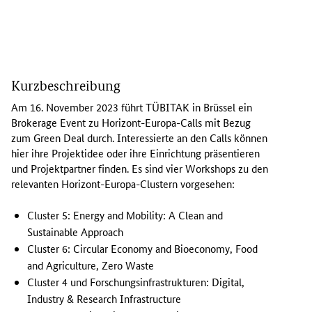
A
m
Kurzbeschreibung
1
6
Am 16. November 2023 führt TÜBITAK in Brüssel ein
.
Brokerage Event
zu Horizont-Europa-
Calls
mit Bezug
N
zum
Green Deal
durch. Interessierte an den
Calls
können
o
hier ihre Projektidee oder ihre Einrichtung präsentieren
v
und Projektpartner finden. Es sind vier
Workshops
zu den
e
relevanten Horizont-Europa-
Clustern
vorgesehen:
m
b
Cluster
5
: Energy and Mobility: A Clean and
e
Sustainable Approach
r
Cluster
6
: Circular Economy and Bioeconomy, Food
2
and Agriculture, Zero Waste
0
Cluster
4 und Forschungsinfrastrukturen
: Digital,
2
Industry & Research Infrastructure
3