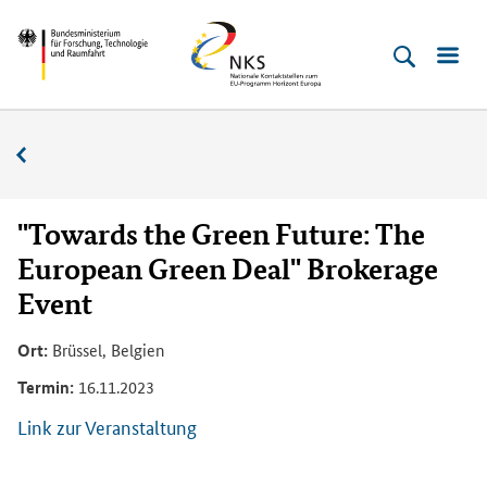
Direkt
Direkt
Direkt
Direkt
Bundesministerium
Horizont
zum
zum
zur
zur
für
Europa
Inhalt
Hauptmenu
Suche
Fußleiste
­
(Eingabetaste)
(Eingabetaste)
(Eingabetaste)
(Enter)
Forschung,
Veranstaltungskalender
Technologie
und
Raumfahrt
"Towards the Green Future: The
European Green Deal" Brokerage
Event
Ort:
Brüssel, Belgien
Termin:
16.11.2023
Link zur Veranstaltung