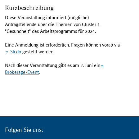
i
Kurzbeschreibung
e
s
Diese Veranstaltung informiert (mögliche)
e
Antragstellende über die Themen von
Cluster
1
V
"Gesundheit" des Arbeitsprogramms für 2024.
e
r
Eine Anmeldung ist erforderlich. Fragen können vorab via
a
Sli.do
gestellt werden.
n
s
Nach dieser Veranstaltung gibt es am 2. Juni ein
t
Brokerage-Event
.
a
l
t
u
n
g
i
n
Folgen Sie uns:
f