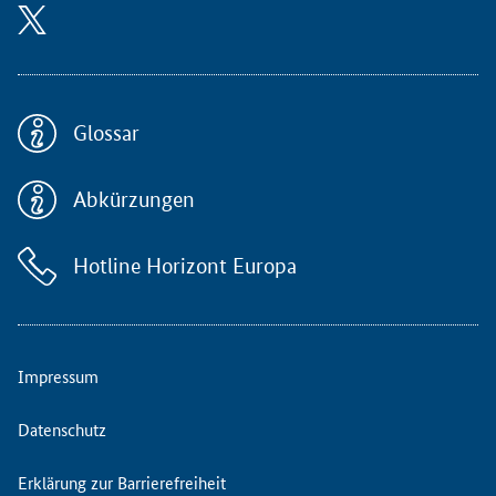
o
r
m
i
e
r
Glossar
t
(
Abkürzungen
m
ö
g
Hotline Horizont Europa
l
i
c
h
e
Impressum
)
A
Datenschutz
n
t
Erklärung zur Barrierefreiheit
r