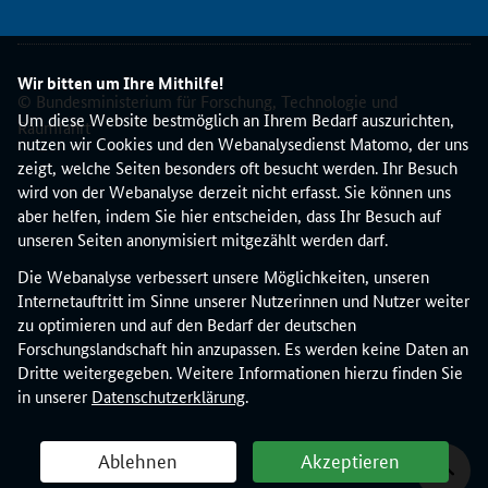
a
g
s
Wir bitten um Ihre Mithilfe!
t
© Bundesministerium für Forschung, Technologie und
e
Um diese Website bestmöglich an Ihrem Bedarf auszurichten,
Raumfahrt
l
nutzen wir Cookies und den Webanalysedienst Matomo, der uns
l
zeigt, welche Seiten besonders oft besucht werden. Ihr Besuch
e
wird von der Webanalyse derzeit nicht erfasst. Sie können uns
n
aber helfen, indem Sie hier entscheiden, dass Ihr Besuch auf
d
unseren Seiten anonymisiert mitgezählt werden darf.
e
Die Webanalyse verbessert unsere Möglichkeiten, unseren
ü
Internetauftritt im Sinne unserer Nutzerinnen und Nutzer weiter
b
zu optimieren und auf den Bedarf der deutschen
e
Forschungslandschaft hin anzupassen. Es werden keine Daten an
r
Dritte weitergegeben. Weitere Informationen hierzu finden Sie
d
in unserer
Datenschutzerklärung
.
i
e
T
Ablehnen
Akzeptieren
h