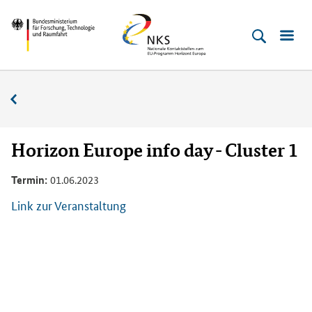
Direkt
Direkt
Direkt
Direkt
Bundesministerium
Horizont
zum
zum
zur
zur
für
Europa
Inhalt
Hauptmenu
Suche
Fußleiste
­
(Eingabetaste)
(Eingabetaste)
(Eingabetaste)
(Enter)
Forschung,
Veranstaltungskalender
Technologie
und
Raumfahrt
Horizon Europe info day - Cluster 1
Termin:
01.06.2023
Link zur Veranstaltung
D