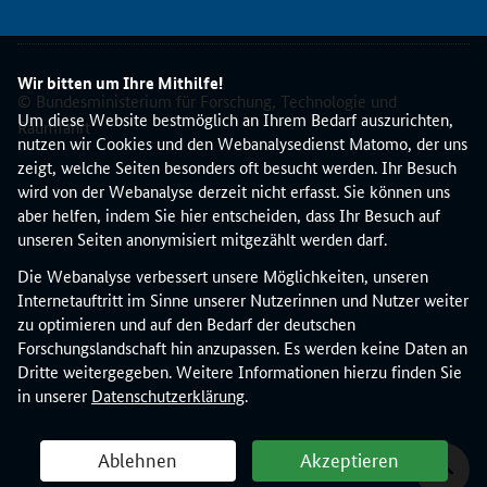
a
t
i
Wir bitten um Ihre Mithilfe!
o
© Bundesministerium für Forschung, Technologie und
n
Um diese Website bestmöglich an Ihrem Bedarf auszurichten,
Raumfahrt
a
nutzen wir Cookies und den Webanalysedienst Matomo, der uns
l
zeigt, welche Seiten besonders oft besucht werden. Ihr Besuch
e
wird von der Webanalyse derzeit nicht erfasst. Sie können uns
K
aber helfen, indem Sie hier entscheiden, dass Ihr Besuch auf
o
unseren Seiten anonymisiert mitgezählt werden darf.
n
Die Webanalyse verbessert unsere Möglichkeiten, unseren
t
Internetauftritt im Sinne unserer Nutzerinnen und Nutzer weiter
a
zu optimieren und auf den Bedarf der deutschen
k
Forschungslandschaft hin anzupassen. Es werden keine Daten an
t
Dritte weitergegeben. Weitere Informationen hierzu finden Sie
s
in unserer
Datenschutzerklärung
.
t
e
l
Ablehnen
Akzeptieren
l