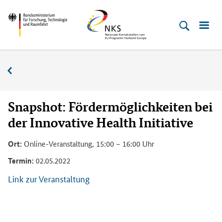
Direkt
Direkt
Direkt
Direkt
Bundesministerium
Horizont
zum
zum
zur
zur
für
Europa
Inhalt
Hauptmenu
Suche
Fußleiste
­
(Eingabetaste)
(Eingabetaste)
(Eingabetaste)
(Enter)
Forschung,
Veranstaltungskalender
Technologie
und
Raumfahrt
Snapshot: Fördermöglichkeiten bei
der Innovative Health Initiative
Ort:
Online-Veranstaltung, 15:00 – 16:00 Uhr
Termin:
02.05.2022
Link zur Veranstaltung