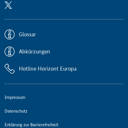
t
a
l
t
u
n
Glossar
g
i
Abkürzungen
n
f
o
Hotline Horizont Europa
r
m
i
e
r
Impressum
t
d
Datenschutz
i
e
Erklärung zur Barrierefreiheit
N