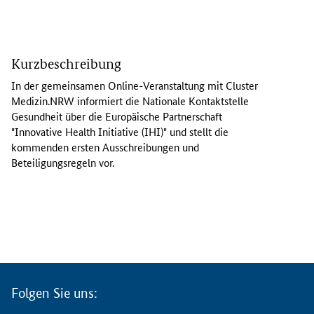
I
n
Kurzbeschreibung
d
e
In der gemeinsamen
Online
-Veranstaltung mit
Cluster
r
Medizin.NRW informiert die Nationale Kontaktstelle
O
Gesundheit über die Europäische Partnerschaft
n
"
Innovative Health Initiative
(IHI)" und stellt die
l
kommenden ersten Ausschreibungen und
i
Beteiligungsregeln vor.
n
e
-
V
e
r
a
n
Folgen Sie uns:
s