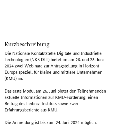
D
i
Kurzbeschreibung
e
N
Die Nationale Kontaktstelle Digitale und Industrielle
a
Technologien (NKS DIT) bietet im am 26. und 28. Juni
t
2024 zwei Webinare zur Antragstellung in Horizont
i
Europa speziell für kleine und mittlere Unternehmen
o
(KMU) an.
n
a
Das erste Modul am 26. Juni bietet den Teilnehmenden
l
aktuelle Informationen zur KMU-Förderung, einen
e
Beitrag des Leibniz-Instituts sowie zwei
K
Erfahrungsberichte aus KMU.
o
n
Die Anmeldung ist bis zum 24. Juni 2024 möglich.