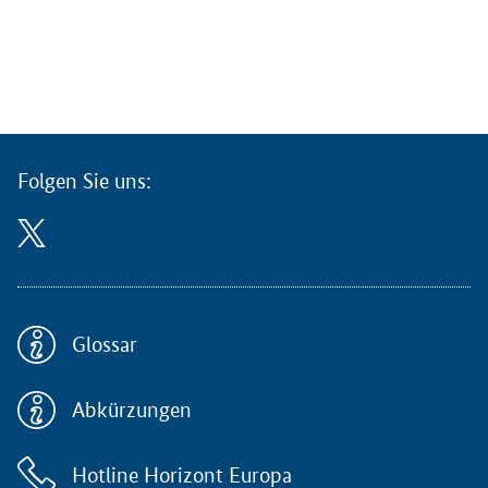
t
a
k
t
s
t
e
l
Folgen Sie uns:
l
e
D
i
g
i
t
Glossar
a
l
Abkürzungen
e
u
n
Hotline Horizont Europa
d