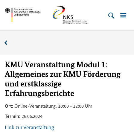
Direkt
Direkt
Direkt
Direkt
Bundesministerium
Horizont
zum
zum
zur
zur
für
Europa
Inhalt
Hauptmenu
Suche
Fußleiste
­
(Eingabetaste)
(Eingabetaste)
(Eingabetaste)
(Enter)
Forschung,
Veranstaltungskalender
Technologie
und
Raumfahrt
KMU Veranstaltung Modul 1:
Allgemeines zur KMU Förderung
und erstklassige
Erfahrungsberichte
Ort:
Online-Veranstaltung, 10:00 - 12:00 Uhr
Termin:
26.06.2024
Link zur Veranstaltung