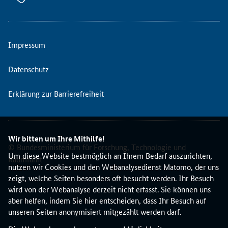
I
n
d
u
Impressum
s
t
Datenschutz
r
i
Erklärung zur Barrierefreiheit
e
l
l
e
Wir bitten um Ihre Mithilfe!
T
© Bundesministerium für Forschung, Technologie und
e
Um diese Website bestmöglich an Ihrem Bedarf auszurichten,
Raumfahrt
c
nutzen wir Cookies und den Webanalysedienst Matomo, der uns
h
zeigt, welche Seiten besonders oft besucht werden. Ihr Besuch
n
wird von der Webanalyse derzeit nicht erfasst. Sie können uns
o
aber helfen, indem Sie hier entscheiden, dass Ihr Besuch auf
l
unseren Seiten anonymisiert mitgezählt werden darf.
o