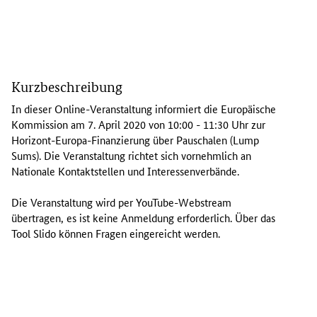
I
n
Kurzbeschreibung
d
i
In dieser
Online
-Veranstaltung informiert die Europäische
e
Kommission am 7. April 2020 von 10:00 - 11:30 Uhr zur
s
Horizont-Europa-Finanzierung über Pauschalen (
Lump
e
Sums
). Die Veranstaltung richtet sich vornehmlich an
r
Nationale Kontaktstellen und Interessenverbände.
O
n
Die Veranstaltung wird per
YouTube-Webstream
l
übertragen, es ist keine Anmeldung erforderlich. Über das
i
Tool Slido
können Fragen eingereicht werden.
n
e
-
V
e