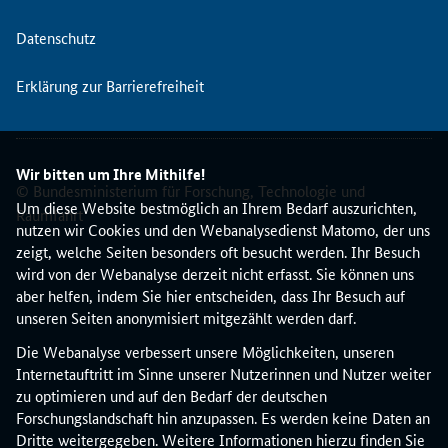
t
d
Datenschutz
i
e
Erklärung zur Barrierefreiheit
E
u
r
o
Wir bitten um Ihre Mithilfe!
p
© Bundesministerium für Forschung, Technologie und
ä
Um diese Website bestmöglich an Ihrem Bedarf auszurichten,
Raumfahrt
i
nutzen wir Cookies und den Webanalysedienst Matomo, der uns
s
zeigt, welche Seiten besonders oft besucht werden. Ihr Besuch
c
wird von der Webanalyse derzeit nicht erfasst. Sie können uns
h
aber helfen, indem Sie hier entscheiden, dass Ihr Besuch auf
e
unseren Seiten anonymisiert mitgezählt werden darf.
K
Die Webanalyse verbessert unsere Möglichkeiten, unseren
o
Internetauftritt im Sinne unserer Nutzerinnen und Nutzer weiter
m
zu optimieren und auf den Bedarf der deutschen
m
Forschungslandschaft hin anzupassen. Es werden keine Daten an
i
Dritte weitergegeben. Weitere Informationen hierzu finden Sie
s