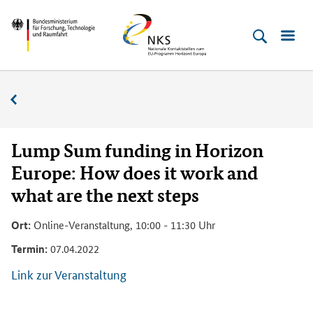
Direkt
Direkt
Direkt
Direkt
Bundesministerium
Horizont
zum
zum
zur
zur
für
Europa
Inhalt
Hauptmenu
Suche
Fußleiste
­
(Eingabetaste)
(Eingabetaste)
(Eingabetaste)
(Enter)
Forschung,
Veranstaltungskalender
Technologie
und
Raumfahrt
Lump Sum funding in Horizon
Europe: How does it work and
what are the next steps
Ort:
Online-Veranstaltung, 10:00 - 11:30 Uhr
Termin:
07.04.2022
Link zur Veranstaltung