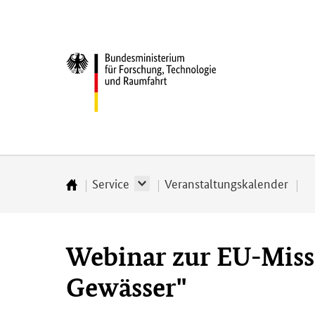
Direkt
Direkt
Direkt
Direkt
zum
zum
zur
zur
Inhalt
Hauptmenu
Suche
Fußleiste
Bundesministerium
(Eingabetaste)
(Eingabetaste)
(Eingabetaste)
(Enter)
für
­
Forschung,
Technologie
und
Raumfahrt
Service
Veranstaltungskalender
Startseite
Webinar zur EU-Miss
Gewässer"