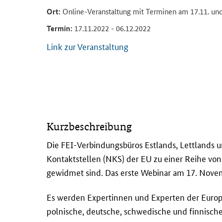
Ort:
Online-Veranstaltung mit Terminen am 17.11. und 
Termin:
17.11.2022 - 06.12.2022
Link zur Veranstaltung
D
Kurzbeschreibung
i
e
Die FEI-Verbindungsbüros Estlands, Lettlands 
F
Kontaktstellen (NKS) der EU zu einer Reihe vo
E
gewidmet sind. Das erste Webinar am 17. Novemb
I
-
Es werden Expertinnen und Experten der Europäi
V
polnische, deutsche, schwedische und finnisch
e