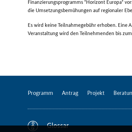
Finanzierungsprogramms "Horizont Europa" vorst
r
die Umsetzungsbemühungen auf regionaler Ebe
b
i
Es wird keine Teilnahmegebühr erhoben. Eine A
n
Veranstaltung wird den Teilnehmenden bis zum
d
u
n
g
s
b
ü
r
Programm
Antrag
Projekt
Beratu
o
s
E
s
Glossar
t