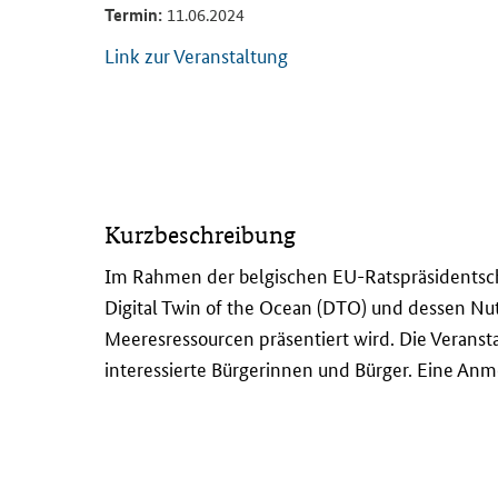
Termin:
11.06.2024
Link zur Veranstaltung
I
Kurzbeschreibung
n
d
Im Rahmen der belgischen EU-Ratspräsidentsch
e
Digital Twin of the Ocean
(DTO) und dessen Nutz
r
Meeresressourcen präsentiert wird. Die Veranst
H
interessierte Bürgerinnen und Bürger. Eine Anme
y
b
r
i