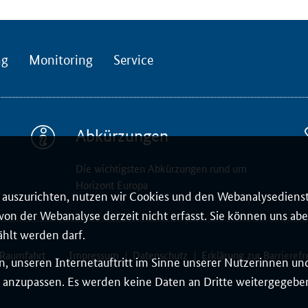
ng
Monitoring
Service
Abkürzungen
Die wichtigsten Abkürzungen rund um
Horizont Europa
auszurichten, nutzen wir Cookies und den Webanalysedienst
on der Webanalyse derzeit nicht erfasst. Sie können uns aber
ählt werden darf.
 Raumfahrt
Impressum
Datenschutz
Erklärung zur Barrierefr
, unseren Internetauftritt im Sinne unserer Nutzerinnen un
 anzupassen. Es werden keine Daten an Dritte weitergegeben.