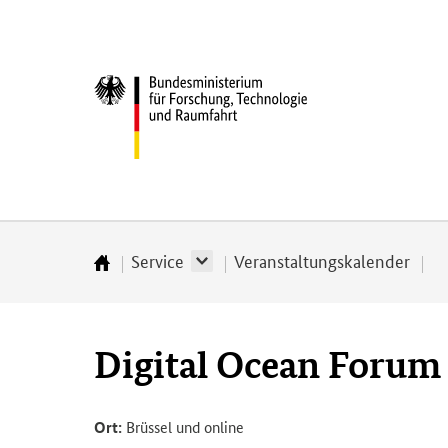
Direkt
Direkt
Direkt
Direkt
zum
zum
zur
zur
Inhalt
Hauptmenu
Suche
Fußleiste
Bundesministerium
(Eingabetaste)
(Eingabetaste)
(Eingabetaste)
(Enter)
für
­
Forschung,
Technologie
und
Raumfahrt
Service
Veranstaltungskalender
Startseite
Digital Ocean Forum
Ort:
Brüssel und online