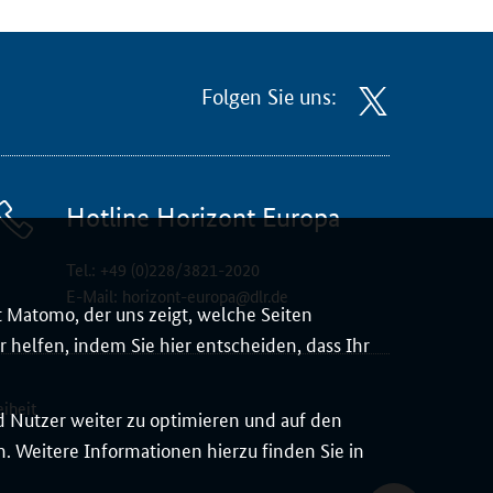
Folgen Sie uns:
Hotline Horizont Europa
Tel.:
+49 (0)228/3821-2020
E-Mail:
horizont-europa@dlr.de
 Matomo, der uns zeigt, welche Seiten
 helfen, indem Sie hier entscheiden, dass Ihr
eiheit
d Nutzer weiter zu optimieren und auf den
 Weitere Informationen hierzu finden Sie in