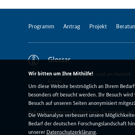
d
k
o
n
Programm
Antrag
Projekt
Beratu
f
e
r
e
Glossar
n
z
Wir bitten um Ihre Mithilfe!
Die wichtigsten Begriffe rund um Horizont
i
Europa
Um diese Website bestmöglich an Ihrem Bedarf 
m
besonders oft besucht werden. Ihr Besuch wird v
R
Besuch auf unseren Seiten anonymisiert mitgez
a
h
© Bundesministerium für Forschung, Technologie und
Die Webanalyse verbessert unsere Möglichkeiten
m
Bedarf der deutschen Forschungslandschaft hin
e
unserer
Datenschutzerklärung
.