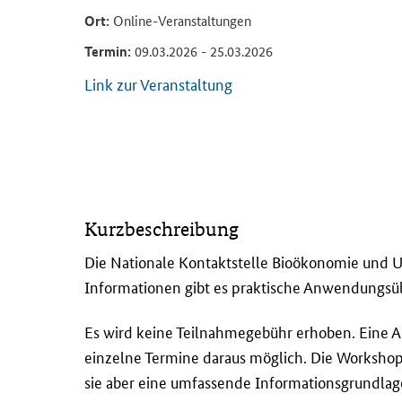
Ort:
Online-Veranstaltungen
Termin:
09.03.2026 - 25.03.2026
Link zur Veranstaltung
D
Kurzbeschreibung
i
e
Die Nationale Kontaktstelle Bioökonomie und 
N
Informationen gibt es praktische Anwendungsüb
a
t
Es wird keine Teilnahmegebühr erhoben. Eine A
i
einzelne Termine daraus möglich. Die
Workshop
o
sie aber eine umfassende Informationsgrundlage
n