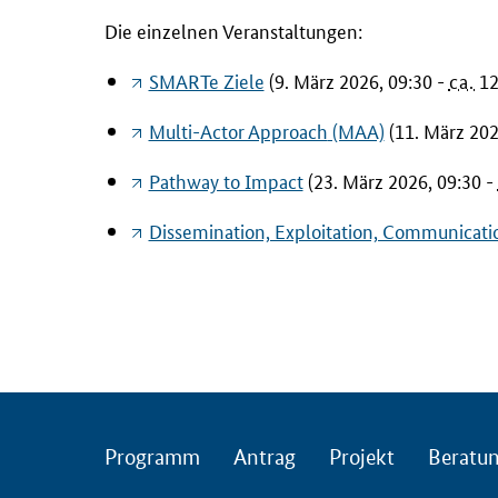
a
Die einzelnen Veranstaltungen:
l
SMARTe Ziele
(9. März 2026, 09:30 -
ca.
12
e
K
Multi-Actor Approach
(MAA)
(11. März 202
o
n
Pathway to Impact
(23. März 2026, 09:30 -
t
a
Dissemination, Exploitation, Communicati
k
t
s
t
e
l
l
Programm
Antrag
Projekt
Beratu
e
B