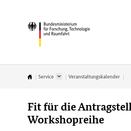
Direkt
Direkt
Direkt
Direkt
zum
zum
zur
zur
Inhalt
Hauptmenu
Suche
Fußleiste
Bundesministerium
(Eingabetaste)
(Eingabetaste)
(Eingabetaste)
(Enter)
für
­
Forschung,
Technologie
und
Raumfahrt
Service
Veranstaltungskalender
Startseite
Fit für die Antragstel
Workshopreihe