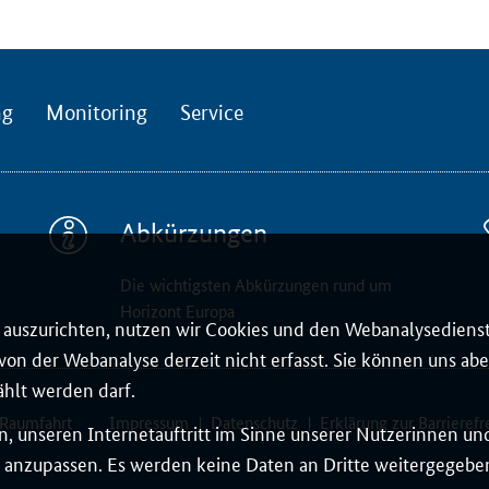
ng
Monitoring
Service
Abkürzungen
Die wichtigsten Abkürzungen rund um
Horizont Europa
auszurichten, nutzen wir Cookies und den Webanalysedienst
on der Webanalyse derzeit nicht erfasst. Sie können uns aber
ählt werden darf.
 Raumfahrt
Impressum
Datenschutz
Erklärung zur Barrierefr
, unseren Internetauftritt im Sinne unserer Nutzerinnen un
 anzupassen. Es werden keine Daten an Dritte weitergegeben.