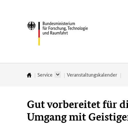
Direkt
Direkt
Direkt
Direkt
zum
zum
zur
zur
Inhalt
Hauptmenu
Suche
Fußleiste
Bundesministerium
(Eingabetaste)
(Eingabetaste)
(Eingabetaste)
(Enter)
für
­
Forschung,
Technologie
und
Raumfahrt
Service
Veranstaltungskalender
Startseite
Gut vorbereitet für d
Umgang mit Geistig