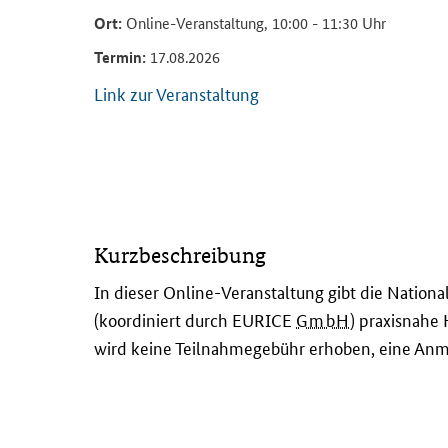
Ort:
Online-Veranstaltung, 10:00 - 11:30 Uhr
Termin:
17.08.2026
Link zur Veranstaltung
I
Kurzbeschreibung
n
d
In dieser Online-Veranstaltung gibt die Nati
i
(koordiniert durch EURICE
GmbH
) praxisnahe
e
wird keine Teilnahmegebühr erhoben, eine Anme
s
e
r
O