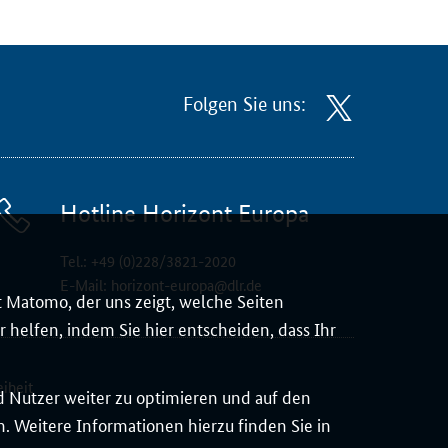
Folgen Sie uns:
Hotline Horizont Europa
Tel.:
+49 (0)228/3821-2020
E-Mail:
horizont-europa@dlr.de
 Matomo, der uns zeigt, welche Seiten
 helfen, indem Sie hier entscheiden, dass Ihr
eiheit
d Nutzer weiter zu optimieren und auf den
 Weitere Informationen hierzu finden Sie in