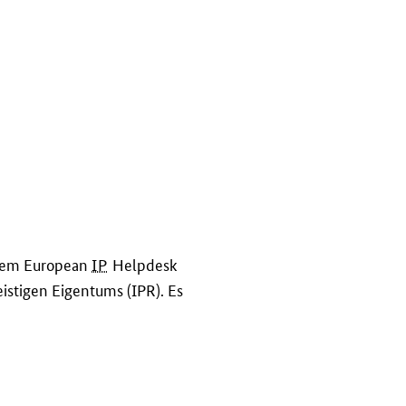
 dem
European
IP
Helpdesk
stigen Eigentums (IPR). Es