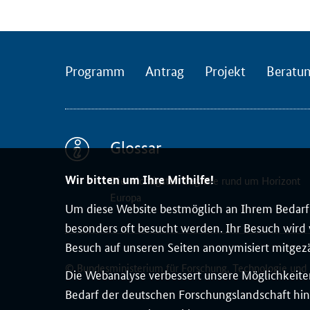
n
l
i
n
Programm
Antrag
Projekt
Beratu
e
-
V
e
Glossar
r
a
Wir bitten um Ihre Mithilfe!
Die wichtigsten Begriffe rund um Horizont
n
Europa
Um diese Website bestmöglich an Ihrem Bedarf 
s
besonders oft besucht werden. Ihr Besuch wird v
t
Besuch auf unseren Seiten anonymisiert mitgez
a
© Bundesministerium für Forschung, Technologie und
l
Die Webanalyse verbessert unsere Möglichkeiten
t
Bedarf der deutschen Forschungslandschaft hin
u