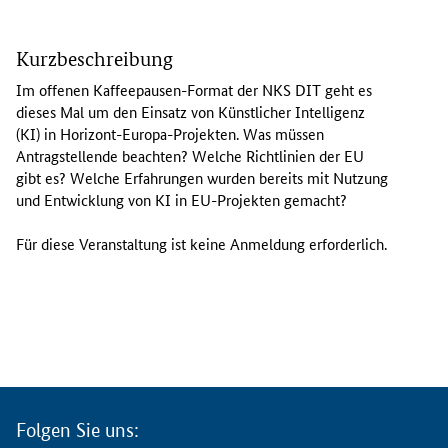
I
m
Kurzbeschreibung
o
f
Im offenen Kaffeepausen-Format der NKS DIT geht es
f
dieses Mal um den Einsatz von Künstlicher Intelligenz
e
(KI) in Horizont-Europa-Projekten. Was müssen
n
Antragstellende beachten? Welche Richtlinien der EU
e
gibt es? Welche Erfahrungen wurden bereits mit Nutzung
n
und Entwicklung von KI in EU-Projekten gemacht?
K
a
Für diese Veranstaltung ist keine Anmeldung erforderlich.
f
f
e
e
p
a
u
s
Folgen Sie uns:
e