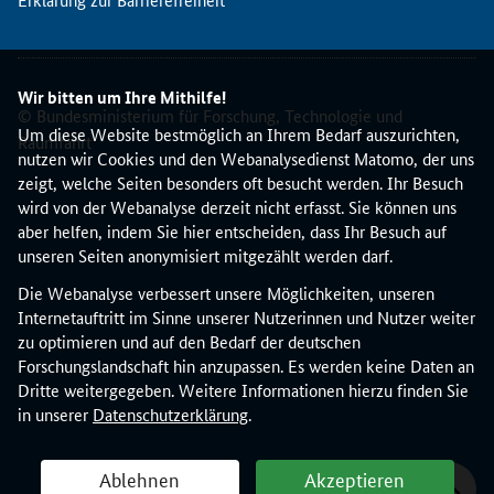
t
e
s
d
Wir bitten um Ihre Mithilfe!
i
© Bundesministerium für Forschung, Technologie und
e
Um diese Website bestmöglich an Ihrem Bedarf auszurichten,
Raumfahrt
s
nutzen wir Cookies und den Webanalysedienst Matomo, der uns
e
zeigt, welche Seiten besonders oft besucht werden. Ihr Besuch
s
wird von der Webanalyse derzeit nicht erfasst. Sie können uns
M
aber helfen, indem Sie hier entscheiden, dass Ihr Besuch auf
a
unseren Seiten anonymisiert mitgezählt werden darf.
l
Die Webanalyse verbessert unsere Möglichkeiten, unseren
u
Internetauftritt im Sinne unserer Nutzerinnen und Nutzer weiter
m
zu optimieren und auf den Bedarf der deutschen
d
Forschungslandschaft hin anzupassen. Es werden keine Daten an
e
Dritte weitergegeben. Weitere Informationen hierzu finden Sie
n
in unserer
Datenschutzerklärung
.
E
i
n
Ablehnen
Akzeptieren
s