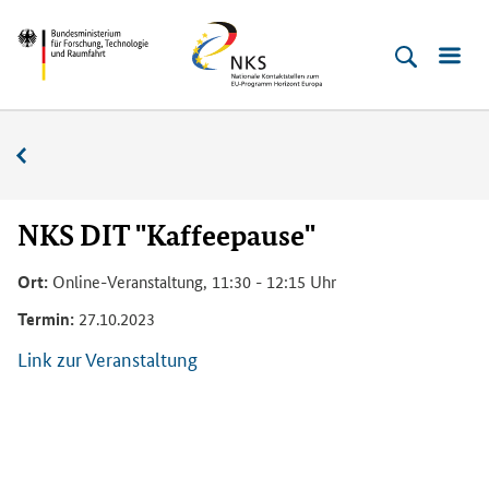
Direkt
Direkt
Direkt
Direkt
Bundesministerium
Horizont
zum
zum
zur
zur
für
Europa
Inhalt
Hauptmenu
Suche
Fußleiste
­
(Eingabetaste)
(Eingabetaste)
(Eingabetaste)
(Enter)
Forschung,
Veranstaltungskalender
Technologie
und
Raumfahrt
NKS DIT "Kaffeepause"
Ort:
Online-Veranstaltung, 11:30 - 12:15 Uhr
Termin:
27.10.2023
Link zur Veranstaltung