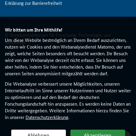
Erklärung zur Barrierefreiheit
t
i
o
n
Wir bitten um Ihre Mithilfe!
a
© Bundesministerium für Forschung, Technologie und
l
Um diese Website bestmöglich an Ihrem Bedarf auszurichten,
Raumfahrt
e
nutzen wir Cookies und den Webanalysedienst Matomo, der uns
K
zeigt, welche Seiten besonders oft besucht werden. Ihr Besuch
o
wird von der Webanalyse derzeit nicht erfasst. Sie können uns
n
aber helfen, indem Sie hier entscheiden, dass Ihr Besuch auf
t
unseren Seiten anonymisiert mitgezählt werden darf.
a
Die Webanalyse verbessert unsere Möglichkeiten, unseren
k
Internetauftritt im Sinne unserer Nutzerinnen und Nutzer weiter
t
zu optimieren und auf den Bedarf der deutschen
s
Forschungslandschaft hin anzupassen. Es werden keine Daten an
t
Dritte weitergegeben. Weitere Informationen hierzu finden Sie
e
in unserer
Datenschutzerklärung
.
l
l
e
Ablehnen
Akzeptieren