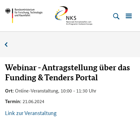
Direkt
Direkt
Direkt
Direkt
Bundesministerium
Horizont
zum
zum
zur
zur
für
Europa
Inhalt
Hauptmenu
Suche
Fußleiste
­
(Eingabetaste)
(Eingabetaste)
(Eingabetaste)
(Enter)
Forschung,
Veranstaltungskalender
Technologie
und
Raumfahrt
Webinar - Antragstellung über das
Funding & Tenders Portal
Ort:
Online-Veranstaltung, 10:00 - 11:30 Uhr
Termin:
21.06.2024
Link zur Veranstaltung