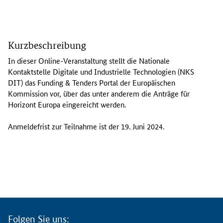
I
n
Kurzbeschreibung
d
i
In dieser
Online
-Veranstaltung stellt die Nationale
e
Kontaktstelle Digitale und Industrielle Technologien (NKS
s
DIT) das
Funding & Tenders Portal
der Europäischen
e
Kommission vor, über das unter anderem die Anträge für
r
Horizont Europa eingereicht werden.
O
n
Anmeldefrist zur Teilnahme ist der 19. Juni 2024.
l
i
n
e
-
V
e
r
Folgen Sie uns: