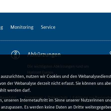
ng
Monitoring
Service
Abkürzungen
Die wichtigsten Abkürzungen rund um
Horizont Europa
auszurichten, nutzen wir Cookies und den Webanalysedienst
on der Webanalyse derzeit nicht erfasst. Sie können uns aber
ählt werden darf.
 Raumfahrt
Impressum
Datenschutz
Erklärung zur Barrierefr
, unseren Internetauftritt im Sinne unserer Nutzerinnen un
 anzupassen. Es werden keine Daten an Dritte weitergegeben.