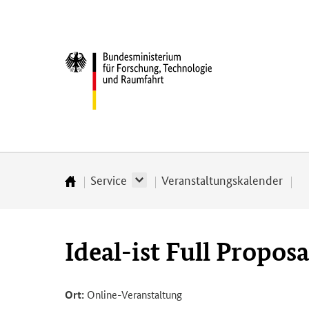
Direkt
Direkt
Direkt
Direkt
zum
zum
zur
zur
Inhalt
Hauptmenu
Suche
Fußleiste
Bundesministerium
(Eingabetaste)
(Eingabetaste)
(Eingabetaste)
(Enter)
für
­
Forschung,
Technologie
und
Raumfahrt
Service
Veranstaltungskalender
Startseite
Ideal-ist Full Propos
Ort:
Online-Veranstaltung