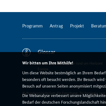
e
t
d
a
Programm
Antrag
Projekt
Beratu
s
N
K
S
-
Glossar
N
Wir bitten um Ihre Mithilfe!
e
Die wichtigsten Begriffe rund um Horizont
Europa
t
Um diese Website bestmöglich an Ihrem Bedarf 
z
besonders oft besucht werden. Ihr Besuch wird v
w
Besuch auf unseren Seiten anonymisiert mitgez
e
© Bundesministerium für Forschung, Technologie und
r
Die Webanalyse verbessert unsere Möglichkeiten
k
Bedarf der deutschen Forschungslandschaft hin