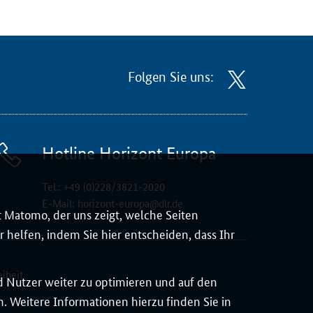
Folgen Sie uns:
Hotline Horizont Europa
Tel.:
+49 (0)228/3821-2020
E-Mail:
horizont-europa@dlr.de
 Matomo, der uns zeigt, welche Seiten
 helfen, indem Sie hier entscheiden, dass Ihr
eiheit
d Nutzer weiter zu optimieren und auf den
 Weitere Informationen hierzu finden Sie in