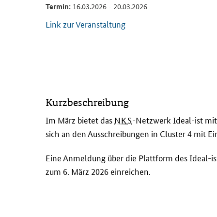
Termin:
16.03.2026 - 20.03.2026
Link zur Veranstaltung
I
Kurzbeschreibung
m
M
Im März bietet das
NKS
-Netzwerk Ideal-ist mi
ä
sich an den Ausschreibungen in
Cluster
4 mit Ei
r
z
Eine Anmeldung über die Plattform des Ideal-i
b
zum 6. März 2026 einreichen.
i
e
t