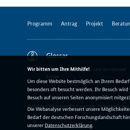
e
-
V
Programm
Antrag
Projekt
Beratu
e
r
a
n
s
Glossar
t
Wir bitten um Ihre Mithilfe!
Die wichtigsten Begriffe rund um Horizont
a
Europa
l
Um diese Website bestmöglich an Ihrem Bedarf 
t
besonders oft besucht werden. Ihr Besuch wird v
u
Besuch auf unseren Seiten anonymisiert mitgez
n
© Bundesministerium für Forschung, Technologie und
g
Die Webanalyse verbessert unsere Möglichkeiten
v
Bedarf der deutschen Forschungslandschaft hin
o
unserer
Datenschutzerklärung
.