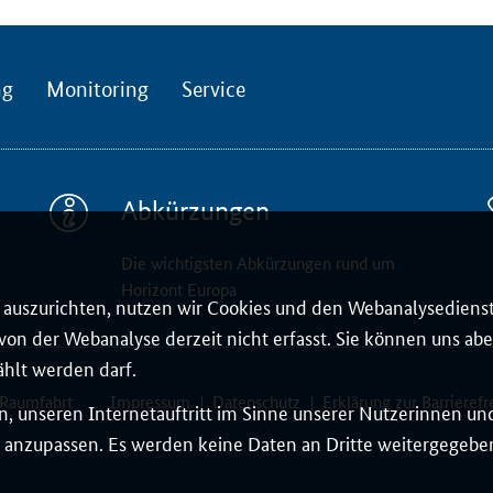
ng
Monitoring
Service
Abkürzungen
Die wichtigsten Abkürzungen rund um
Horizont Europa
auszurichten, nutzen wir Cookies und den Webanalysedienst
on der Webanalyse derzeit nicht erfasst. Sie können uns aber
ählt werden darf.
 Raumfahrt
Impressum
Datenschutz
Erklärung zur Barrierefr
, unseren Internetauftritt im Sinne unserer Nutzerinnen un
 anzupassen. Es werden keine Daten an Dritte weitergegeben.