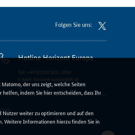
Folgen Sie uns:
Hotline Horizont Europa
Tel.:
+49 (0)228/3821-2020
E-Mail:
horizont-europa@dlr.de
 Matomo, der uns zeigt, welche Seiten
 helfen, indem Sie hier entscheiden, dass Ihr
eiheit
d Nutzer weiter zu optimieren und auf den
 Weitere Informationen hierzu finden Sie in