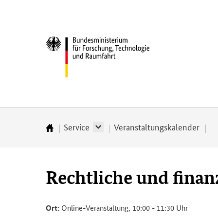
Direkt
Direkt
Direkt
Direkt
zum
zum
zur
zur
Inhalt
Hauptmenu
Suche
Fußleiste
Bundesministerium
(Eingabetaste)
(Eingabetaste)
(Eingabetaste)
(Enter)
für
­
Forschung,
Technologie
und
Raumfahrt
Service
Veranstaltungskalender
Startseite
Rechtliche und finan
Ort:
Online-Veranstaltung, 10:00 - 11:30 Uhr