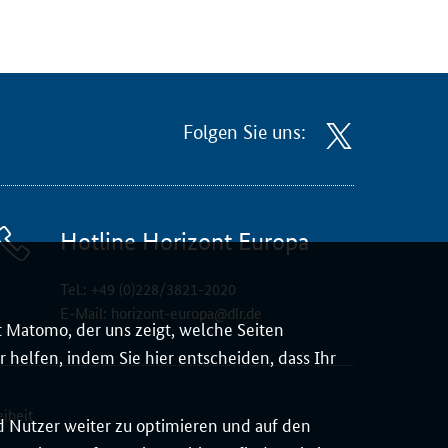
Folgen Sie uns:
Hotline Horizont Europa
Tel.:
+49 (0)228/3821-2020
E-Mail:
horizont-europa@dlr.de
 Matomo, der uns zeigt, welche Seiten
 helfen, indem Sie hier entscheiden, dass Ihr
eiheit
d Nutzer weiter zu optimieren und auf den