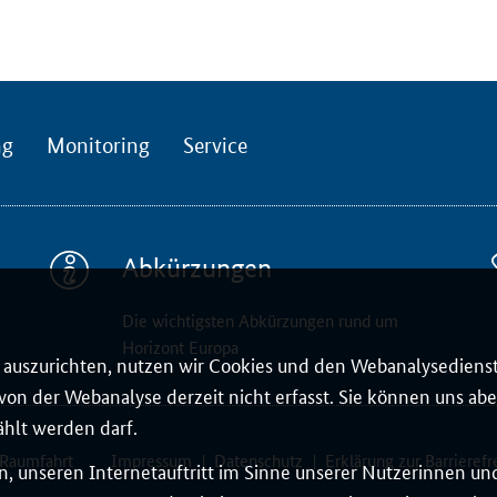
ng
Monitoring
Service
Abkürzungen
Die wichtigsten Abkürzungen rund um
Horizont Europa
auszurichten, nutzen wir Cookies und den Webanalysedienst
on der Webanalyse derzeit nicht erfasst. Sie können uns aber
ählt werden darf.
 Raumfahrt
Impressum
Datenschutz
Erklärung zur Barrierefr
, unseren Internetauftritt im Sinne unserer Nutzerinnen un