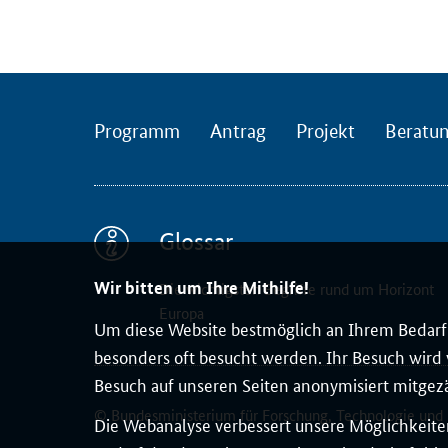
e
l
l
e
A
Programm
Antrag
Projekt
Beratu
u
s
t
a
Glossar
u
s
Wir bitten um Ihre Mithilfe!
Die wichtigsten Begriffe rund um Horizont
c
Europa
Um diese Website bestmöglich an Ihrem Bedarf 
h
besonders oft besucht werden. Ihr Besuch wird v
d
Besuch auf unseren Seiten anonymisiert mitgez
e
r
© Bundesministerium für Forschung, Technologie und
Die Webanalyse verbessert unsere Möglichkeiten
N