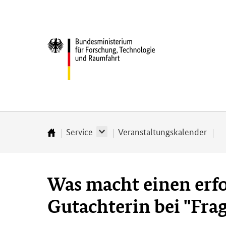
Direkt
Direkt
Direkt
Direkt
zum
zum
zur
zur
Inhalt
Hauptmenu
Suche
Fußleiste
Bundesministerium
(Eingabetaste)
(Eingabetaste)
(Eingabetaste)
(Enter)
für
­
Forschung,
Technologie
und
Raumfahrt
Service
Veranstaltungskalender
Startseite
Was macht einen erfo
Gutachterin bei "Fra