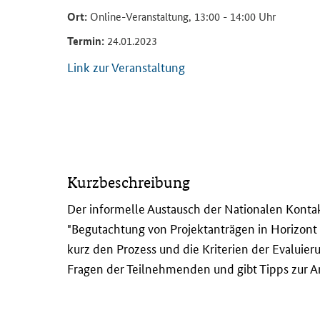
Ort:
Online-Veranstaltung, 13:00 - 14:00 Uhr
Termin:
24.01.2023
Link zur Veranstaltung
D
Kurzbeschreibung
e
r
Der informelle Austausch der Nationalen Kontak
i
"Begutachtung von Projektanträgen in Horizont 
n
kurz den Prozess und die Kriterien der Evaluie
f
Fragen der Teilnehmenden und gibt Tipps zur A
o
r
m