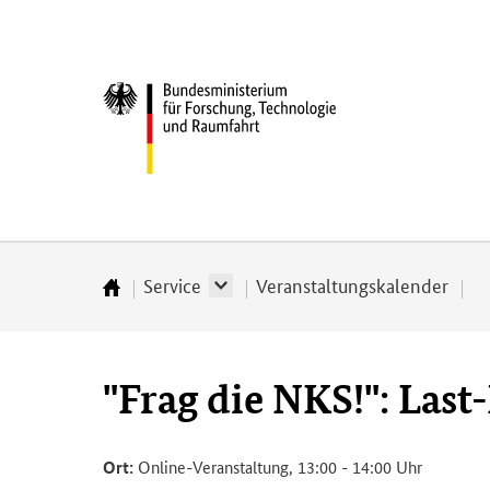
Direkt
Direkt
Direkt
Direkt
zum
zum
zur
zur
Inhalt
Hauptmenu
Suche
Fußleiste
Bundesministerium
(Eingabetaste)
(Eingabetaste)
(Eingabetaste)
(Enter)
für
­
Forschung,
Technologie
und
Raumfahrt
Service
Veranstaltungskalender
Startseite
"Frag die NKS!": Las
Ort:
Online-Veranstaltung, 13:00 - 14:00 Uhr