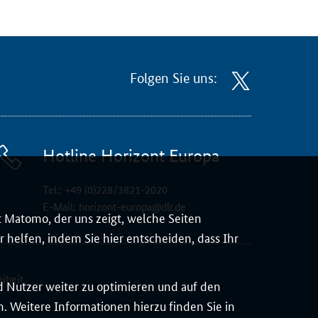
Folgen Sie uns:
Hotline Horizont Europa
Tel.:
+49 (0)228/3821-2020
E-Mail:
horizont-europa@dlr.de
 Matomo, der uns zeigt, welche Seiten
 helfen, indem Sie hier entscheiden, dass Ihr
eiheit
d Nutzer weiter zu optimieren und auf den
 Weitere Informationen hierzu finden Sie in