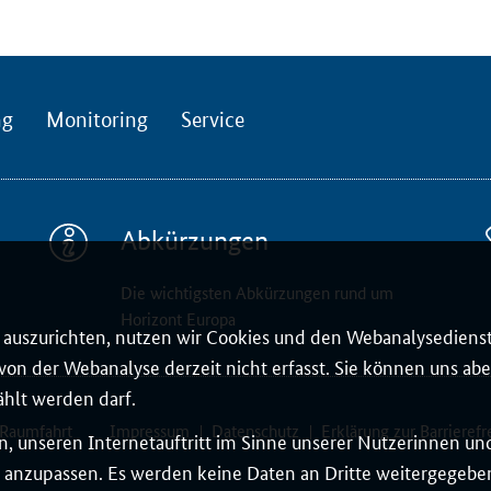
ng
Monitoring
Service
Abkürzungen
Die wichtigsten Abkürzungen rund um
Horizont Europa
auszurichten, nutzen wir Cookies und den Webanalysedienst
on der Webanalyse derzeit nicht erfasst. Sie können uns aber
ählt werden darf.
 Raumfahrt
Impressum
Datenschutz
Erklärung zur Barrierefr
, unseren Internetauftritt im Sinne unserer Nutzerinnen un
 anzupassen. Es werden keine Daten an Dritte weitergegeben.