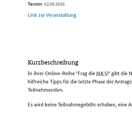
Termin:
02.09.2026
Link zur Veranstaltung
I
Kurzbeschreibung
n
i
In ihrer Online-Reihe "Frag die
NKS
!" gibt die
h
hilfreiche Tipps für die letzte Phase der Antrag
r
Teilnehmenden.
e
r
Es wird keine Teilnahmegebühr erhoben, eine An
O
n
l