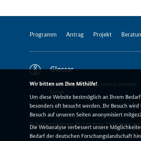
i
n
e
-
Programm
Antrag
Projekt
Beratu
R
e
i
h
e
Glossar
"
Wir bitten um Ihre Mithilfe!
F
Die wichtigsten Begriffe rund um Horizont
Europa
r
Um diese Website bestmöglich an Ihrem Bedarf 
a
besonders oft besucht werden. Ihr Besuch wird v
g
Besuch auf unseren Seiten anonymisiert mitgez
d
© Bundesministerium für Forschung, Technologie und
i
Die Webanalyse verbessert unsere Möglichkeiten
e
Bedarf der deutschen Forschungslandschaft hin