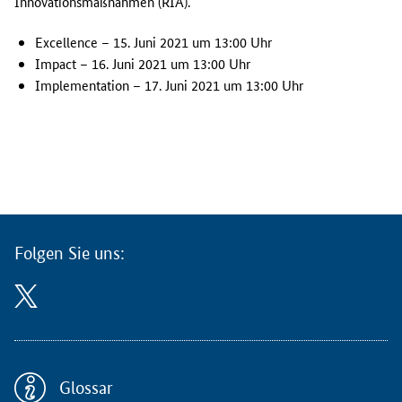
u
Innovationsmaßnahmen (RIA).
n
g
Excellence
– 15. Juni 2021 um 13:00 Uhr
s
Impact
– 16. Juni 2021 um 13:00 Uhr
r
Implementation
– 17. Juni 2021 um 13:00 Uhr
e
i
h
e
d
e
r
N
Folgen Sie uns:
K
S
G
e
s
u
n
Glossar
d