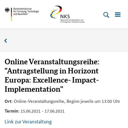
Direkt
Direkt
Direkt
Direkt
Bundesministerium
Horizont
zum
zum
zur
zur
für
Europa
Inhalt
Hauptmenu
Suche
Fußleiste
­
(Eingabetaste)
(Eingabetaste)
(Eingabetaste)
(Enter)
Forschung,
Veranstaltungskalender
Technologie
und
Raumfahrt
Online Veranstaltungsreihe:
"Antragstellung in Horizont
Europa: Excellence- Impact-
Implementation"
Ort:
Online-Veranstaltungsreihe, Beginn jeweils um 13:00 Uhr
Termin:
15.06.2021 - 17.06.2021
Link zur Veranstaltung