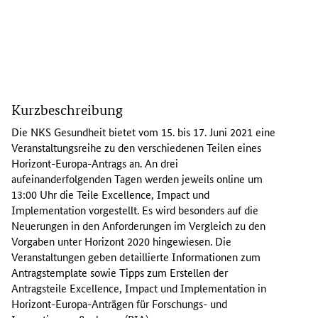
I
n
Kurzbeschreibung
d
e
Die NKS Gesundheit bietet vom 15. bis 17. Juni 2021 eine
r
Veranstaltungsreihe zu den verschiedenen Teilen eines
V
Horizont-Europa-Antrags an. An drei
e
aufeinanderfolgenden Tagen werden jeweils
online
um
r
13:00 Uhr die Teile
Excellence, Impact
und
a
Implementation
vorgestellt. Es wird besonders auf die
n
Neuerungen in den Anforderungen im Vergleich zu den
s
Vorgaben unter Horizont 2020 hingewiesen. Die
t
Veranstaltungen geben detaillierte Informationen zum
a
Antrags
template
sowie Tipps zum Erstellen der
l
Antragsteile
Excellence, Impact
und
Implementation
in
t
Horizont-Europa-Anträgen für Forschungs- und