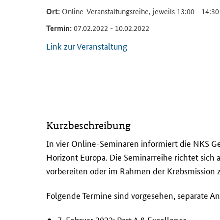
Ort:
Online-Veranstaltungsreihe, jeweils 13:00 - 14:30
Termin:
07.02.2022 - 10.02.2022
Link zur Veranstaltung
I
Kurzbeschreibung
n
v
In vier
Online
-Seminaren informiert die NKS Ges
i
Horizont Europa. Die Seminarreihe richtet sich
e
vorbereiten oder im Rahmen der Krebsmission zur
r
O
Folgende Termine sind vorgesehen, separate An
n
l
7. Februar 2022:
Part A & Excellence