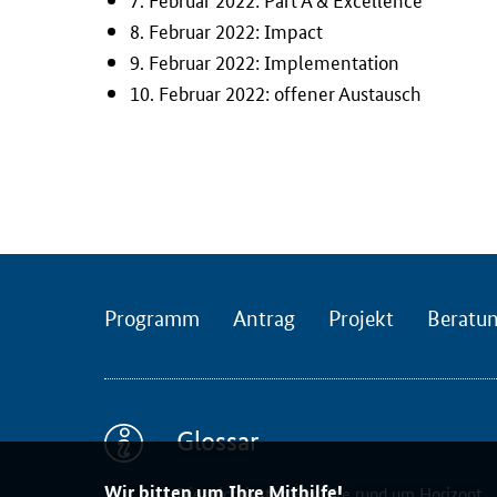
i
8. Februar 2022:
Impact
n
9. Februar 2022:
Implementation
e
10. Februar 2022: offener Austausch
-
S
e
m
i
n
a
r
Programm
Antrag
Projekt
Beratu
e
n
i
n
Glossar
f
o
Wir bitten um Ihre Mithilfe!
Die wichtigsten Begriffe rund um Horizont