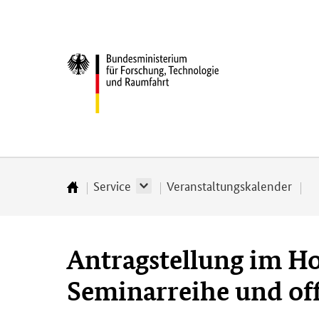
Direkt
Direkt
Direkt
Direkt
zum
zum
zur
zur
Inhalt
Hauptmenu
Suche
Fußleiste
Bundesministerium
(Eingabetaste)
(Eingabetaste)
(Eingabetaste)
(Enter)
für
­
Forschung,
Technologie
und
Raumfahrt
Service
Veranstaltungskalender
Startseite
Antragstellung im H
Seminarreihe und of