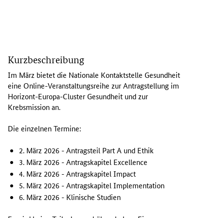
I
m
Kurzbeschreibung
M
ä
Im März bietet die Nationale Kontaktstelle Gesundheit
r
eine Online-Veranstaltungsreihe zur Antragstellung im
z
Horizont-Europa-
Cluster
Gesundheit und zur
b
Krebsmission an.
i
e
Die einzelnen Termine:
t
e
2. März 2026 - Antragsteil Part A und Ethik
t
3. März 2026 - Antragskapitel
Excellence
d
4. März 2026 - Antragskapitel
Impact
i
5. März 2026 - Antragskapitel
Implementation
e
6. März 2026 - Klinische Studien
N