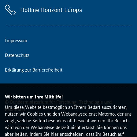
e
G
Hotline Horizont Europa
e
s
u
n
Impressum
d
h
Datenschutz
e
i
t
Erklärung zur Barrierefreiheit
e
i
n
e
Wir bitten um Ihre Mithilfe!
© Bundesministerium für Forschung, Technologie und
O
Um diese Website bestmöglich an Ihrem Bedarf auszurichten,
Raumfahrt
n
nutzen wir Cookies und den Webanalysedienst Matomo, der uns
l
zeigt, welche Seiten besonders oft besucht werden. Ihr Besuch
i
wird von der Webanalyse derzeit nicht erfasst. Sie können uns
n
aber helfen, indem Sie hier entscheiden, dass Ihr Besuch auf
e