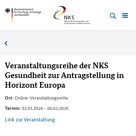
Direkt
Direkt
Direkt
Direkt
Bundesministerium
Horizont
zum
zum
zur
zur
für
Europa
Inhalt
Hauptmenu
Suche
Fußleiste
­
(Eingabetaste)
(Eingabetaste)
(Eingabetaste)
(Enter)
Forschung,
Veranstaltungskalender
Technologie
und
Raumfahrt
Veranstaltungsreihe der NKS
Gesundheit zur Antragstellung in
Horizont Europa
Ort:
Online-Veranstaltungsreihe
Termin:
02.03.2026 - 06.03.2026
Link zur Veranstaltung