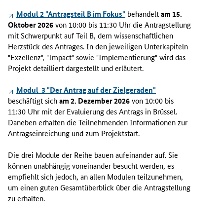
i
n
Modul 2 "Antragsteil B im Fokus"
behandelt
am 15.
e
Oktober 2026
von 10:00 bis 11:30 Uhr die Antragstellung
-
mit Schwerpunkt auf Teil B, dem wissenschaftlichen
S
Herzstück des Antrages. In den jeweiligen Unterkapiteln
e
"Exzellenz", "
Impact
" sowie "Implementierung" wird das
m
Projekt detailliert dargestellt und erläutert.
i
n
Modul 3 "Der Antrag auf der Zielgeraden"
a
beschäftigt sich
am 2. Dezember 2026
von 10:00 bis
r
11:30 Uhr mit der Evaluierung des Antrags in Brüssel.
r
Daneben erhalten die Teilnehmenden Informationen zur
e
Antragseinreichung und zum Projektstart.
i
h
Die drei Module der Reihe bauen aufeinander auf. Sie
e
können unabhängig voneinander besucht werden, es
"
empfiehlt sich jedoch, an allen Modulen teilzunehmen,
R
um einen guten Gesamtüberblick über die Antragstellung
P
zu erhalten.
A
k