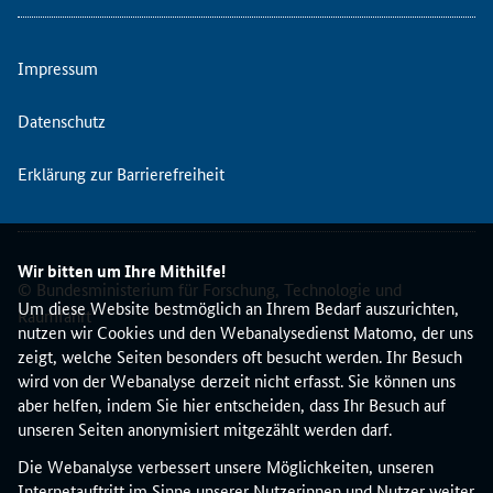
e
d
i
Impressum
e
j
Datenschutz
e
n
Erklärung zur Barrierefreiheit
i
g
e
n
Wir bitten um Ihre Mithilfe!
,
© Bundesministerium für Forschung, Technologie und
d
Um diese Website bestmöglich an Ihrem Bedarf auszurichten,
Raumfahrt
i
nutzen wir Cookies und den Webanalysedienst Matomo, der uns
e
zeigt, welche Seiten besonders oft besucht werden. Ihr Besuch
s
wird von der Webanalyse derzeit nicht erfasst. Sie können uns
c
aber helfen, indem Sie hier entscheiden, dass Ihr Besuch auf
h
unseren Seiten anonymisiert mitgezählt werden darf.
o
Die Webanalyse verbessert unsere Möglichkeiten, unseren
n
Internetauftritt im Sinne unserer Nutzerinnen und Nutzer weiter