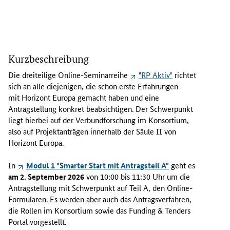
D
i
Kurzbeschreibung
e
d
Die dreiteilige Online-Seminarreihe
"RP Aktiv"
richtet
r
sich an alle diejenigen, die schon erste Erfahrungen
e
mit Horizont Europa gemacht haben und eine
i
Antragstellung konkret beabsichtigen. Der Schwerpunkt
t
liegt hierbei auf der Verbundforschung im Konsortium,
e
also auf Projektanträgen innerhalb der Säule II von
i
Horizont Europa.
l
i
In
Modul 1 "Smarter Start mit Antragsteil A"
geht es
g
am 2. September 2026
von 10:00 bis 11:30 Uhr um die
e
Antragstellung mit Schwerpunkt auf Teil A, den Online-
O
Formularen. Es werden aber auch das Antragsverfahren,
n
die Rollen im Konsortium sowie das
Funding & Tenders
l
Portal
vorgestellt.