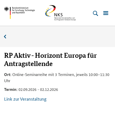
Direkt
Direkt
Direkt
Direkt
Bundesministerium
Horizont
zum
zum
zur
zur
für
Europa
Inhalt
Hauptmenu
Suche
Fußleiste
­
(Eingabetaste)
(Eingabetaste)
(Eingabetaste)
(Enter)
Forschung,
Veranstaltungskalender
Technologie
und
Raumfahrt
RP Aktiv - Horizont Europa für
Antragstellende
Ort:
Online-Seminarreihe mit 3 Terminen, jeweils 10:00–11:30
Uhr
Termin:
02.09.2026 - 02.12.2026
Link zur Veranstaltung