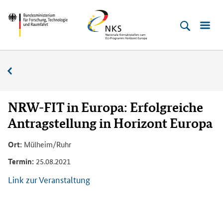
Direkt
Direkt
Direkt
Direkt
Bundesministerium
Horizont
zum
zum
zur
zur
für
Europa
Inhalt
Hauptmenu
Suche
Fußleiste
­
(Eingabetaste)
(Eingabetaste)
(Eingabetaste)
(Enter)
Forschung,
Veranstaltungskalender
Technologie
und
Raumfahrt
NRW-FIT in Europa: Erfolgreiche
Antragstellung in Horizont Europa
Ort:
Mülheim/Ruhr
Termin:
25.08.2021
Link zur Veranstaltung