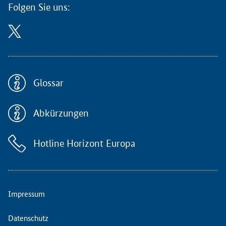
,
Folgen Sie uns:
d
i
e
Z
E
N
I
Glossar
T
g
Abkürzungen
e
m
e
Hotline Horizont Europa
i
n
s
a
m
Impressum
m
i
Datenschutz
t