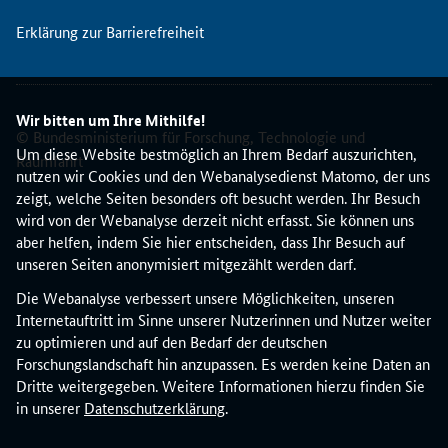
d
Erklärung zur Barrierefreiheit
e
r
N
K
Wir bitten um Ihre Mithilfe!
S
© Bundesministerium für Forschung, Technologie und
D
Um diese Website bestmöglich an Ihrem Bedarf auszurichten,
Raumfahrt
I
nutzen wir Cookies und den Webanalysedienst Matomo, der uns
T
zeigt, welche Seiten besonders oft besucht werden. Ihr Besuch
d
wird von der Webanalyse derzeit nicht erfasst. Sie können uns
u
aber helfen, indem Sie hier entscheiden, dass Ihr Besuch auf
r
unseren Seiten anonymisiert mitgezählt werden darf.
c
Die Webanalyse verbessert unsere Möglichkeiten, unseren
h
Internetauftritt im Sinne unserer Nutzerinnen und Nutzer weiter
f
zu optimieren und auf den Bedarf der deutschen
ü
Forschungslandschaft hin anzupassen. Es werden keine Daten an
h
Dritte weitergegeben. Weitere Informationen hierzu finden Sie
r
in unserer
Datenschutzerklärung
.
t
,