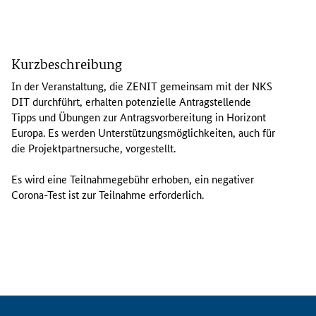
I
n
Kurzbeschreibung
d
e
In der Veranstaltung, die ZENIT gemeinsam mit der NKS
r
DIT durchführt, erhalten potenzielle Antragstellende
V
Tipps und Übungen zur Antragsvorbereitung in Horizont
e
Europa. Es werden Unterstützungsmöglichkeiten, auch für
r
die Projektpartnersuche, vorgestellt.
a
n
Es wird eine Teilnahmegebühr erhoben, ein negativer
s
Corona-Test ist zur Teilnahme erforderlich.
t
a
l
t
u
n
g