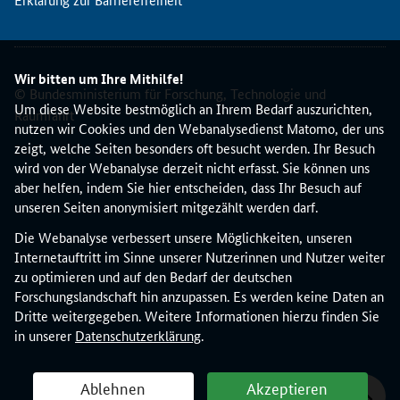
i
e
t
e
Wir bitten um Ihre Mithilfe!
t
© Bundesministerium für Forschung, Technologie und
V
Um diese Website bestmöglich an Ihrem Bedarf auszurichten,
Raumfahrt
e
nutzen wir Cookies und den Webanalysedienst Matomo, der uns
r
zeigt, welche Seiten besonders oft besucht werden. Ihr Besuch
t
wird von der Webanalyse derzeit nicht erfasst. Sie können uns
r
aber helfen, indem Sie hier entscheiden, dass Ihr Besuch auf
e
unseren Seiten anonymisiert mitgezählt werden darf.
t
Die Webanalyse verbessert unsere Möglichkeiten, unseren
e
Internetauftritt im Sinne unserer Nutzerinnen und Nutzer weiter
r
zu optimieren und auf den Bedarf der deutschen
i
Forschungslandschaft hin anzupassen. Es werden keine Daten an
n
Dritte weitergegeben. Weitere Informationen hierzu finden Sie
n
in unserer
Datenschutzerklärung
.
e
n
u
Ablehnen
Akzeptieren
n