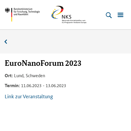
Direkt
Direkt
Direkt
Direkt
Bundesministerium
Horizont
zum
zum
zur
zur
für
Europa
Inhalt
Hauptmenu
Suche
Fußleiste
­
(Eingabetaste)
(Eingabetaste)
(Eingabetaste)
(Enter)
Forschung,
Veranstaltungskalender
Technologie
und
Raumfahrt
EuroNanoForum 2023
Ort:
Lund, Schweden
Termin:
11.06.2023 - 13.06.2023
Link zur Veranstaltung