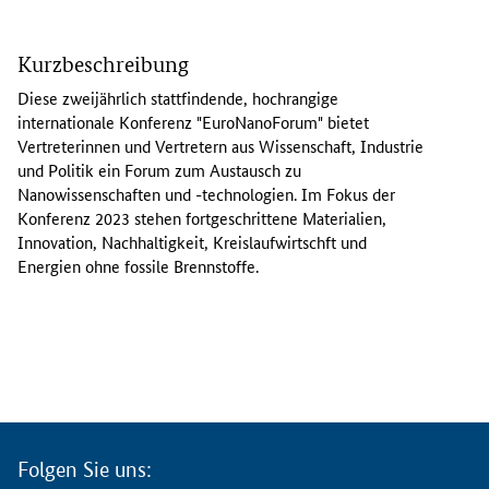
D
i
Kurzbeschreibung
e
s
Diese zweijährlich stattfindende, hochrangige
e
internationale Konferenz "EuroNanoForum" bietet
h
Vertreterinnen und Vertretern aus Wissenschaft, Industrie
o
und Politik ein Forum zum Austausch zu
c
Nanowissenschaften und -technologien. Im Fokus der
h
Konferenz 2023 stehen fortgeschrittene Materialien,
r
Innovation, Nachhaltigkeit, Kreislaufwirtschft und
a
Energien ohne fossile Brennstoffe.
n
g
i
g
e
i
n
t
Folgen Sie uns:
e