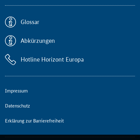
1
0
0
Glossar
S
t
Abkürzungen
ä
d
Hotline Horizont Europa
t
e
i
n
d
Impressum
e
r
Datenschutz
E
U
Erklärung zur Barrierefreiheit
s
o
w