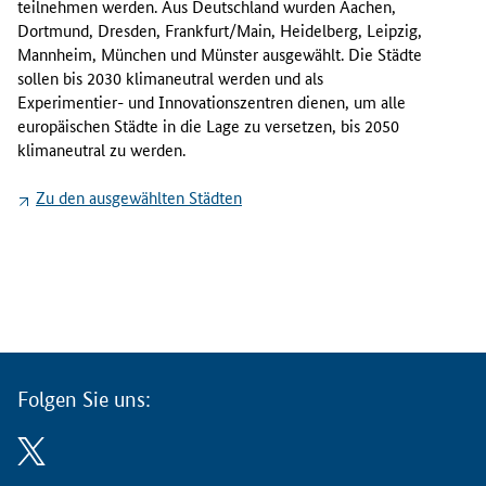
teilnehmen werden. Aus Deutschland wurden Aachen,
p
Dortmund, Dresden, Frankfurt/Main, Heidelberg, Leipzig,
ä
Mannheim, München und Münster ausgewählt. Die Städte
i
sollen bis 2030 klimaneutral werden und als
s
Experimentier- und Innovationszentren dienen, um alle
c
europäischen Städte in die Lage zu versetzen, bis 2050
h
klimaneutral zu werden.
e
K
Zu den ausgewählten Städten
o
m
m
i
s
s
i
o
Folgen Sie uns:
n
h
a
t