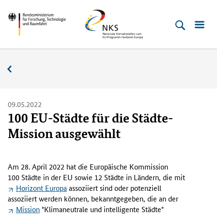
Direkt
Direkt
Direkt
Direkt
Bundesministerium
Horizont
zum
zum
zur
zur
für
Europa
Inhalt
Hauptmenu
Suche
Fußleiste
­
(Eingabetaste)
(Eingabetaste)
(Eingabetaste)
(Enter)
Forschung,
Nachrichten
Technologie
und
Raumfahrt
09.05.2022
100 EU-Städte für die Städte-
Mission ausgewählt
D
i
Am 28. April 2022 hat die Europäische Kommission
e
100 Städte in der EU sowie 12 Städte in Ländern, die mit
E
Horizont Europa
assoziiert sind oder potenziell
u
assoziiert werden können, bekanntgegeben, die an der
r
Mission
"Klimaneutrale und intelligente Städte"
o