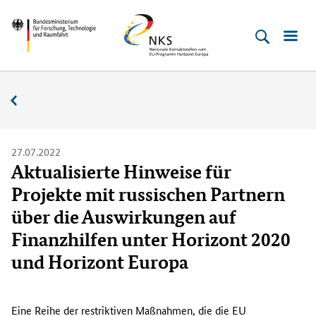
Direkt
Direkt
Direkt
Direkt
Bundesministerium
Horizont
zum
zum
zur
zur
für
Europa
Inhalt
Hauptmenu
Suche
Fußleiste
­
(Eingabetaste)
(Eingabetaste)
(Eingabetaste)
(Enter)
Forschung,
Nachrichten
Technologie
und
Raumfahrt
27.07.2022
Aktualisierte Hinweise für
Projekte mit russischen Partnern
über die Auswirkungen auf
Finanzhilfen unter Horizont 2020
und Horizont Europa
D
i
Eine Reihe der restriktiven Maßnahmen, die die EU