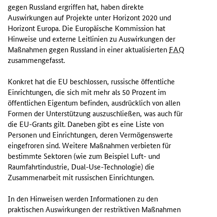
e
gegen Russland ergriffen hat, haben direkte
E
Auswirkungen auf Projekte unter Horizont 2020 und
u
Horizont Europa. Die Europäische Kommission hat
r
Hinweise und externe Leitlinien zu Auswirkungen der
o
Maßnahmen gegen Russland in einer aktualisierten
FAQ
p
zusammengefasst.
ä
i
Konkret hat die EU beschlossen, russische öffentliche
s
Einrichtungen, die sich mit mehr als 50 Prozent im
c
öffentlichen Eigentum befinden, ausdrücklich von allen
h
Formen der Unterstützung auszuschließen, was auch für
e
die EU-
Grants
gilt. Daneben gibt es eine Liste von
K
Personen und Einrichtungen, deren Vermögenswerte
o
eingefroren sind. Weitere Maßnahmen verbieten für
m
bestimmte Sektoren (wie zum Beispiel Luft- und
m
Raumfahrtindustrie,
Dual-Use
-Technologie) die
i
Zusammenarbeit mit russischen Einrichtungen.
s
s
In den Hinweisen werden Informationen zu den
i
praktischen Auswirkungen der restriktiven Maßnahmen
o