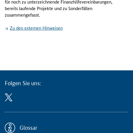
für noch zu unterzeichnende Finanzhilfevereinbarungen,
n
bereits laufende Projekte und zu Sonderfällen
h
zusammengefasst.
a
t
Zu den externen Hinweisen
H
i
n
w
e
i
s
e
Folgen Sie uns:
u
n
d
e
x
t
e
Glossar
r