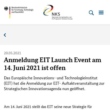
Direkt
Direkt
Direkt
Direkt
Bundesministerium
Horizont
zum
zum
zur
zur
für
Europa
Inhalt
Hauptmenu
Suche
Fußleiste
­
(Eingabetaste)
(Eingabetaste)
(Eingabetaste)
(Enter)
Forschung,
Nachrichten
Technologie
und
Raumfahrt
20.05.2021
Anmeldung EIT Launch Event am
14. Juni 2021 ist offen
Das Europäische Innovations- und Technologieinstitut
(EIT) hat die Anmeldung zur EIT- Auftaktveranstaltung zur
Strategischen Innovationsagenda nun geöffnet.
Am 14. Juni 2021 stellt das EIT seine neue Strategie für