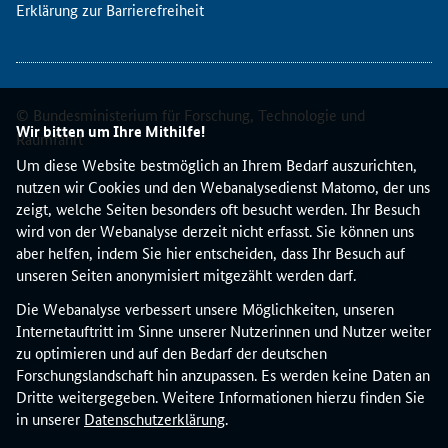
Erklärung zur Barrierefreiheit
t
i
o
n
s
© Bundesministerium für Forschung, Technologie und
a
Wir bitten um Ihre Mithilfe!
Raumfahrt
g
Um diese Website bestmöglich an Ihrem Bedarf auszurichten,
e
nutzen wir Cookies und den Webanalysedienst Matomo, der uns
n
zeigt, welche Seiten besonders oft besucht werden. Ihr Besuch
t
wird von der Webanalyse derzeit nicht erfasst. Sie können uns
u
aber helfen, indem Sie hier entscheiden, dass Ihr Besuch auf
r
unseren Seiten anonymisiert mitgezählt werden darf.
,
I
Die Webanalyse verbessert unsere Möglichkeiten, unseren
n
Internetauftritt im Sinne unserer Nutzerinnen und Nutzer weiter
n
zu optimieren und auf den Bedarf der deutschen
o
Forschungslandschaft hin anzupassen. Es werden keine Daten an
v
Dritte weitergegeben. Weitere Informationen hierzu finden Sie
a
in unserer
Datenschutzerklärung
.
t