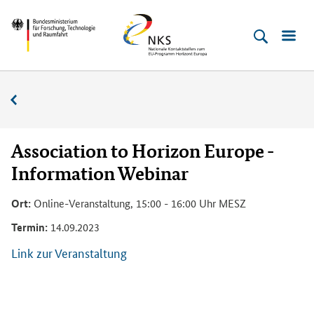
Direkt
Direkt
Direkt
Direkt
Bundesministerium
Horizont
zum
zum
zur
zur
für
Europa
Inhalt
Hauptmenu
Suche
Fußleiste
­
(Eingabetaste)
(Eingabetaste)
(Eingabetaste)
(Enter)
Forschung,
Veranstaltungskalender
Technologie
und
Raumfahrt
Association to Horizon Europe -
Information Webinar
Ort:
Online-Veranstaltung, 15:00 - 16:00 Uhr MESZ
Termin:
14.09.2023
Link zur Veranstaltung