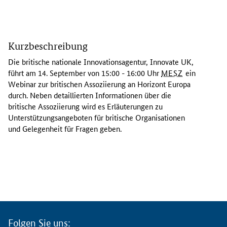
D
a
Kurzbeschreibung
s
W
Die britische nationale Innovationsagentur,
Innovate UK
,
e
führt am 14. September von 15:00 - 16:00 Uhr
MESZ
ein
b
Webinar zur britischen Assoziierung an Horizont Europa
i
durch. Neben detaillierten Informationen über die
n
britische Assoziierung wird es Erläuterungen zu
a
Unterstützungsangeboten für britische Organisationen
r
und Gelegenheit für Fragen geben.
d
e
r
b
r
i
t
i
Folgen Sie uns: