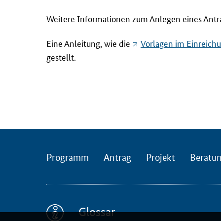
r
Weitere Informationen zum Anlegen eines Antr
a
m
Eine Anleitung, wie die
Vorlagen im Einreich
m
gestellt.
s
2
0
2
6
/
2
0
Programm
Antrag
Projekt
Beratu
2
7
g
a
Glossar
b