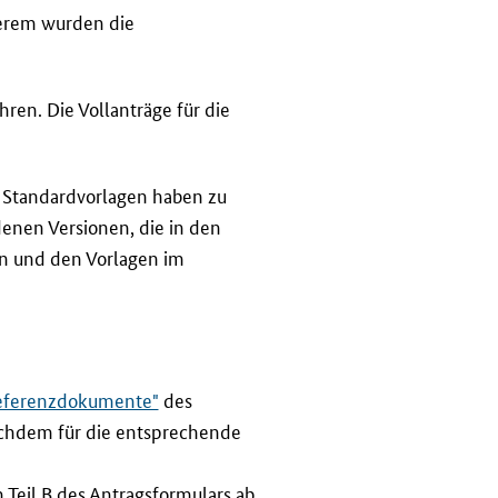
erem wurden die
ren. Die Vollanträge für die
 Standardvorlagen haben zu
enen Versionen, die in den
n und den Vorlagen im
eferenzdokumente"
des
achdem für die entsprechende
 Teil B des Antragsformulars ab