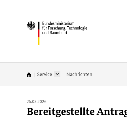
Direkt
Direkt
Direkt
Direkt
zum
zum
zur
zur
Inhalt
Hauptmenu
Suche
Fußleiste
Bundesministerium
(Eingabetaste)
(Eingabetaste)
(Eingabetaste)
(Enter)
für
­
Forschung,
Technologie
und
Raumfahrt
Service
Nachrichten
Startseite
25.03.2026
Bereitgestellte Antr