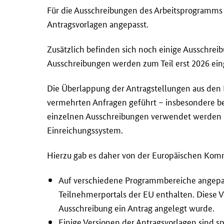
F
Für die Ausschreibungen des Arbeitsprogramms
ü
Antragsvorlagen angepasst.
r
d
Zusätzlich befinden sich noch einige Ausschrei
i
Ausschreibungen werden zum Teil erst 2026 ein
e
A
Die Überlappung der Antragstellungen aus den 
u
vermehrten Anfragen geführt – insbesondere be
s
einzelnen Ausschreibungen verwendet werden s
s
Einreichungssystem.
c
h
Hierzu gab es daher von der Europäischen Kom
r
e
Auf verschiedene Programmbereiche angepass
i
Teilnehmerportals der EU enthalten. Diese 
b
Ausschreibung ein Antrag angelegt wurde.
u
Einige Versionen der Antragsvorlagen sind sp