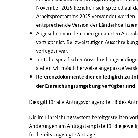
n
November 2025 beziehen sich speziell auf 
g
Arbeitsprogramms 2025 verwendet werden. Au
e
n
entsprechende Version der Länderkoeffizien
d
Abgesehen von den oben genannten Ausnahmen 
e
verfügbar ist. Bei zweistufigen Ausschreibung
s
verfügbar war.
A
Im Falle spezifischer Ausschreibungsbeding
r
stellen wir möglicherweise angepasste Versio
b
Referenzdokumente dienen lediglich zu Inf
e
der Einreichungsumgebung verfügbar sind.
i
t
Dies gilt für alle Antragsvorlagen: Teil B des Ant
s
p
Die im Einreichungssystem bereitgestellten Vorl
r
Änderungen am Antrags
template
für die jeweil
o
für bereits angelegte Anträge.
g