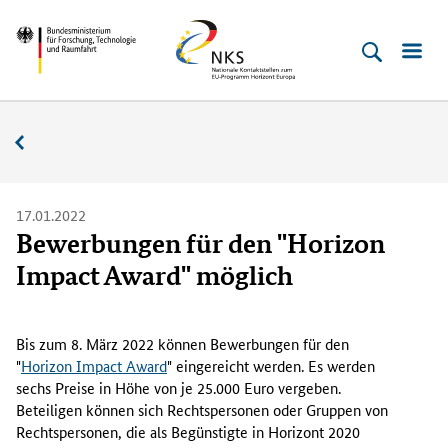
Direkt
Direkt
Direkt
Direkt
Bundesministerium
Horizont
zum
zum
zur
zur
für
Europa
Inhalt
Hauptmenu
Suche
Fußleiste
­
(Eingabetaste)
(Eingabetaste)
(Eingabetaste)
(Enter)
Forschung,
Nachrichten
Technologie
und
Raumfahrt
17.01.2022
Bewerbungen für den "Horizon
Impact Award" möglich
B
i
Bis zum 8. März 2022 können Bewerbungen für den
s
"
Horizon Impact Award
" eingereicht werden. Es werden
z
sechs Preise in Höhe von je 25.000 Euro vergeben.
u
Beteiligen können sich Rechtspersonen oder Gruppen von
m
Rechtspersonen, die als Begünstigte in Horizont 2020
8