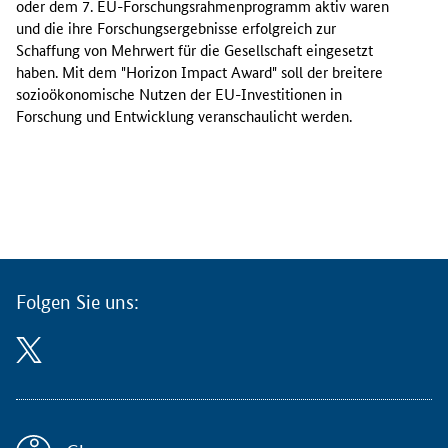
oder dem 7. EU-Forschungsrahmenprogramm aktiv waren
.
und die ihre Forschungsergebnisse erfolgreich zur
Schaffung von Mehrwert für die Gesellschaft eingesetzt
M
haben. Mit dem "
Horizon Impact Award
" soll der breitere
ä
sozioökonomische Nutzen der EU-Investitionen in
r
Forschung und Entwicklung veranschaulicht werden.
z
2
0
2
2
k
ö
n
Folgen Sie uns:
n
e
n
B
e
w
e