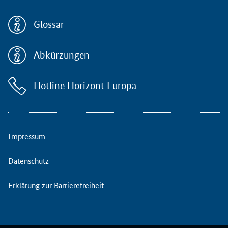
r
I
Glossar
n
n
o
Abkürzungen
v
a
Hotline Horizont Europa
t
i
o
n
,
Impressum
F
o
Datenschutz
r
s
Erklärung zur Barrierefreiheit
c
h
u
n