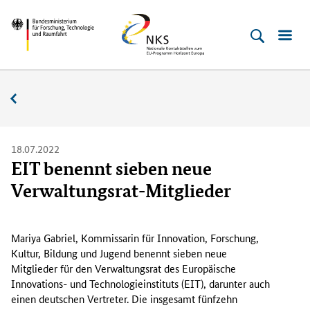
Direkt
Direkt
Direkt
Direkt
Bundesministerium
Horizont
zum
zum
zur
zur
für
Europa
Inhalt
Hauptmenu
Suche
Fußleiste
­
(Eingabetaste)
(Eingabetaste)
(Eingabetaste)
(Enter)
Forschung,
Nachrichten
Technologie
und
Raumfahrt
18.07.2022
EIT benennt sieben neue
Verwaltungsrat-Mitglieder
M
a
Mariya Gabriel, Kommissarin für Innovation, Forschung,
r
Kultur, Bildung und Jugend benennt sieben neue
i
Mitglieder für den Verwaltungsrat des Europäische
y
Innovations- und Technologieinstituts (EIT), darunter auch
a
einen deutschen Vertreter. Die insgesamt fünfzehn
G