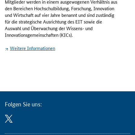
Mitglieder werden in einem ausgewogenen Verhältnis aus
a
den Bereichen Hochschulbildung, Forschung, Innovation
b
und Wirtschaft auf vier Jahre benannt und sind zuständig
r
für die strategische Ausrichtung des EIT sowie die
i
Auswahl und Überwachung der Wissens- und
e
Innovationsgemeinschaften (KICs).
l
,
Weitere Informationen
K
o
m
m
i
s
s
a
Folgen Sie uns:
r
i
n
f
ü