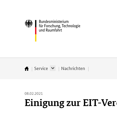
Direkt
Direkt
Direkt
Direkt
zum
zum
zur
zur
Inhalt
Hauptmenu
Suche
Fußleiste
Bundesministerium
(Eingabetaste)
(Eingabetaste)
(Eingabetaste)
(Enter)
für
­
Forschung,
Technologie
und
Raumfahrt
Service
Nachrichten
Startseite
08.02.2021
Einigung zur EIT-Ve