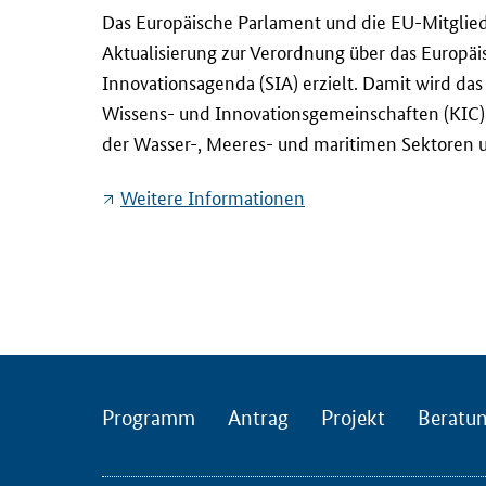
D
Das Europäische Parlament und die EU-Mitglieds
a
Aktualisierung zur Verordnung über das Europäi
s
Innovationsagenda (SIA) erzielt. Damit wird da
E
Wissens- und Innovationsgemeinschaften (KIC) i
u
der Wasser-, Meeres- und maritimen Sektoren 
r
o
Weitere Informationen
p
ä
i
s
c
h
e
P
Programm
Antrag
Projekt
Beratu
a
r