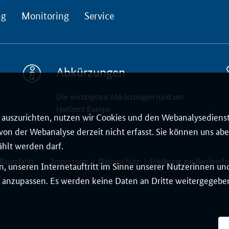
ng
Monitoring
Service
Abkürzungen
Die wichtigsten Abkürzungen rund um
Horizont Europa
auszurichten, nutzen wir Cookies und den Webanalysedienst
on der Webanalyse derzeit nicht erfasst. Sie können uns aber
ählt werden darf.
 Raumfahrt
Impressum
Datenschutz
Erklärung zur Barrierefr
, unseren Internetauftritt im Sinne unserer Nutzerinnen un
 anzupassen. Es werden keine Daten an Dritte weitergegeben.