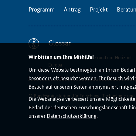
m
Programm
Antrag
Projekt
Beratu
m
i
s
s
Glossar
i
o
Wir bitten um Ihre Mithilfe!
Die wichtigsten Begriffe rund um Horizont
n
Europa
h
Um diese Website bestmöglich an Ihrem Bedarf 
a
besonders oft besucht werden. Ihr Besuch wird v
t
Besuch auf unseren Seiten anonymisiert mitgez
k
© Bundesministerium für Forschung, Technologie und
Die Webanalyse verbessert unsere Möglichkeiten
ü
Bedarf der deutschen Forschungslandschaft hin
r
unserer
Datenschutzerklärung
.
z
l
i