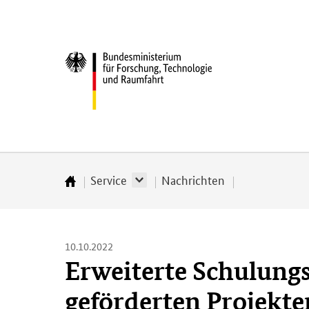
Direkt
Direkt
Direkt
Direkt
zum
zum
zur
zur
Inhalt
Hauptmenu
Suche
Fußleiste
Bundesministerium
(Eingabetaste)
(Eingabetaste)
(Eingabetaste)
(Enter)
für
­
Forschung,
Technologie
und
Raumfahrt
Service
Nachrichten
Startseite
10.10.2022
Erweiterte Schulungs
geförderten Projekt