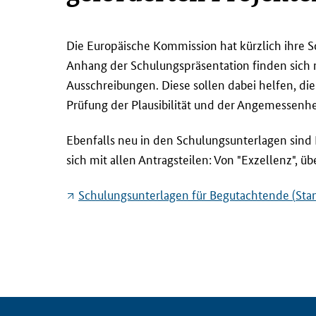
D
Die Europäische Kommission hat kürzlich ihre S
i
Anhang der Schulungspräsentation finden sich
e
Ausschreibungen. Diese sollen dabei helfen, die
E
Prüfung der Plausibilität und der Angemessenhe
u
r
Ebenfalls neu in den Schulungsunterlagen sin
o
sich mit allen Antragsteilen: Von "Exzellenz", üb
p
ä
Schulungsunterlagen für Begutachtende (
Sta
i
s
c
h
e
K
o