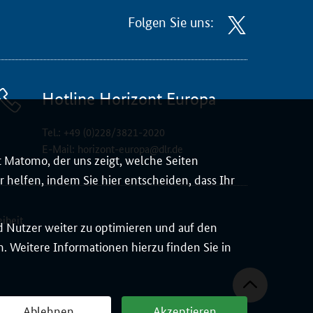
Folgen Sie uns:
Hotline Horizont Europa
Tel.:
+49 (0)228/3821-2020
E-Mail:
horizont-europa@dlr.de
 Matomo, der uns zeigt, welche Seiten
 helfen, indem Sie hier entscheiden, dass Ihr
eiheit
d Nutzer weiter zu optimieren und auf den
 Weitere Informationen hierzu finden Sie in
Ablehnen
Akzeptieren