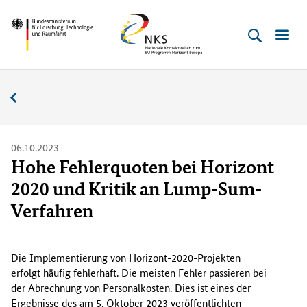
Direkt
Direkt
Direkt
Direkt
Bundesministerium
Horizont
zum
zum
zur
zur
für
Europa
Inhalt
Hauptmenu
Suche
Fußleiste
­
(Eingabetaste)
(Eingabetaste)
(Eingabetaste)
(Enter)
Forschung,
Nachrichten
Technologie
und
Raumfahrt
06.10.2023
Hohe Fehlerquoten bei Horizont
2020 und Kritik an Lump-Sum-
Verfahren
D
i
Die Implementierung von Horizont-2020-Projekten
e
erfolgt häufig fehlerhaft. Die meisten Fehler passieren bei
I
der Abrechnung von Personalkosten. Dies ist eines der
m
Ergebnisse des am 5. Oktober 2023 veröffentlichten