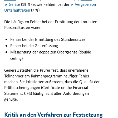
z
Geräte
(19 %) sowie Fehlern bei der
Vergabe von
o
Unteraufträgen
(7 %).
n
t
Die häufigsten Fehler bei der Ermittlung der korrekten
-
Personalkosten waren:
2
0
Fehler bei der Ermittlung des Stundensatzes
2
Fehler bei der Zeiterfassung
0
Missachtung der doppelten Obergrenze (
double
-
ceiling
)
P
r
o
Generell stellten die Prüfer fest, dass unerfahrene
j
Teilnehmer am Rahmenprogramm häufiger Fehler
e
machen. Sie kritisierten außerdem, dass die Qualität der
k
Prüfbescheinigungen (
Certificate on the Financial
t
Statement
, CFS) häufig nicht allen Anforderungen
e
genüge.
n
e
Kritik an den Verfahren zur Festsetzung
r