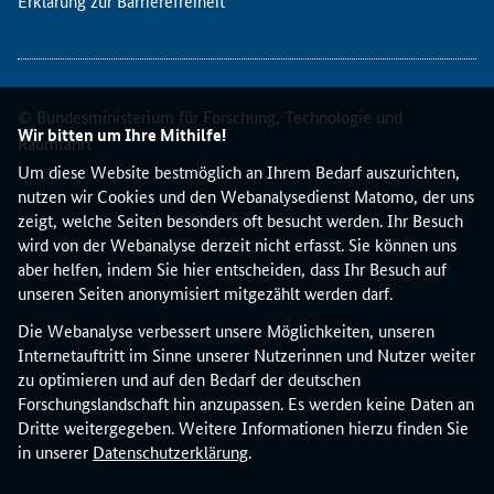
Erklärung zur Barrierefreiheit
s
i
e
r
© Bundesministerium für Forschung, Technologie und
e
Wir bitten um Ihre Mithilfe!
Raumfahrt
n
b
Um diese Website bestmöglich an Ihrem Bedarf auszurichten,
e
nutzen wir Cookies und den Webanalysedienst Matomo, der uns
i
zeigt, welche Seiten besonders oft besucht werden. Ihr Besuch
d
wird von der Webanalyse derzeit nicht erfasst. Sie können uns
e
aber helfen, indem Sie hier entscheiden, dass Ihr Besuch auf
r
unseren Seiten anonymisiert mitgezählt werden darf.
A
Die Webanalyse verbessert unsere Möglichkeiten, unseren
b
Internetauftritt im Sinne unserer Nutzerinnen und Nutzer weiter
r
zu optimieren und auf den Bedarf der deutschen
e
Forschungslandschaft hin anzupassen. Es werden keine Daten an
c
Dritte weitergegeben. Weitere Informationen hierzu finden Sie
h
in unserer
Datenschutzerklärung
.
n
u