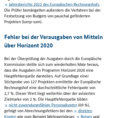
p
Jahresberichts 2022 des Europäischen Rechnungshofs
.
l
Die Prüfer bemängelten außerdem die Verfahren bei der
e
Festsetzung von Budgets von pauschal geförderten
m
Projekten (
lump-sum
).
e
n
Fehler bei der Verausgaben von Mitteln
t
i
über Horizont 2020
e
r
Bei der Überprüfung der Ausgaben durch die Europäische
u
Kommission stellte sich zum wiederholten Male heraus,
n
dass die Ausgaben im Programm Horizont 2020 eine
g
Hauptfehlerquelle darstellen. Auf Grundlage einer
v
Stichprobe von 127 Projekten ermittelte der Europäische
o
Rechnungshof eine durchschnittliche Fehlerquote von
n
2,7 %. Dieser Wert liegt weiterhin über der avisierten
H
Zielmarke von 2 %. Die Hauptfehlerquelle bilden
o
nicht-zuwendungsfähige Personalkosten
(69 %),
r
gefolgt von Abrechnungsfehlern bei den
direkten
i
Kosten
wie zum Beispiel Mehrwertsteuer,
Reisen
und