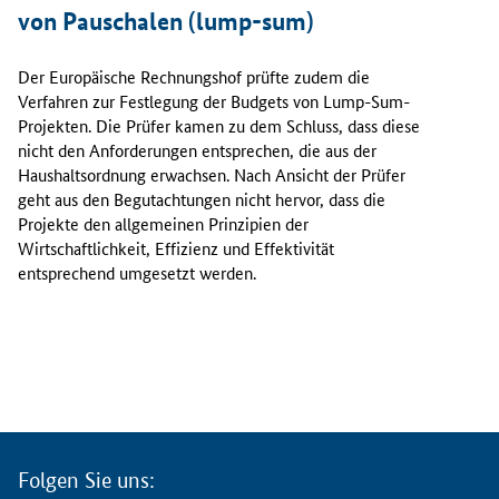
von Pauschalen (
lump-sum
)
f
o
l
Der Europäische Rechnungshof prüfte zudem die
g
Verfahren zur Festlegung der Budgets von
Lump-Sum
-
t
Projekten. Die Prüfer kamen zu dem Schluss, dass diese
h
nicht den Anforderungen entsprechen, die aus der
ä
Haushaltsordnung erwachsen. Nach Ansicht der Prüfer
u
geht aus den Begutachtungen nicht hervor, dass die
f
Projekte den allgemeinen Prinzipien der
i
Wirtschaftlichkeit, Effizienz und Effektivität
g
entsprechend umgesetzt werden.
f
e
h
l
e
r
h
a
Folgen Sie uns:
f