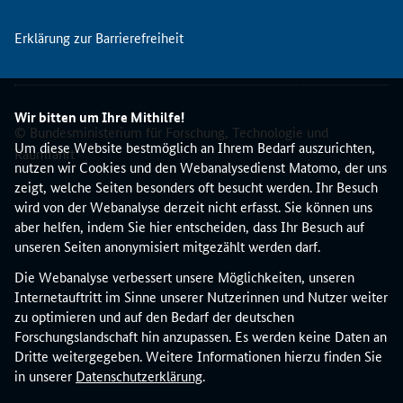
o
p
Erklärung zur Barrierefreiheit
ä
i
s
c
Wir bitten um Ihre Mithilfe!
© Bundesministerium für Forschung, Technologie und
h
Um diese Website bestmöglich an Ihrem Bedarf auszurichten,
Raumfahrt
e
nutzen wir Cookies und den Webanalysedienst Matomo, der uns
n
zeigt, welche Seiten besonders oft besucht werden. Ihr Besuch
S
wird von der Webanalyse derzeit nicht erfasst. Sie können uns
t
aber helfen, indem Sie hier entscheiden, dass Ihr Besuch auf
a
unseren Seiten anonymisiert mitgezählt werden darf.
r
t
Die Webanalyse verbessert unsere Möglichkeiten, unseren
-
Internetauftritt im Sinne unserer Nutzerinnen und Nutzer weiter
U
zu optimieren und auf den Bedarf der deutschen
p
Forschungslandschaft hin anzupassen. Es werden keine Daten an
s
Dritte weitergegeben. Weitere Informationen hierzu finden Sie
u
in unserer
Datenschutzerklärung
.
n