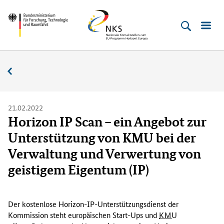
Direkt
Direkt
Direkt
Direkt
Bundesministerium
Horizont
zum
zum
zur
zur
für
Europa
Inhalt
Hauptmenu
Suche
Fußleiste
­
(Eingabetaste)
(Eingabetaste)
(Eingabetaste)
(Enter)
Forschung,
Nachrichten
Technologie
und
Raumfahrt
21.02.2022
Horizon IP Scan – ein Angebot zur
Unterstützung von KMU bei der
Verwaltung und Verwertung von
geistigem Eigentum (IP)
D
e
Der kostenlose
Horizon
-IP-Unterstützungsdienst der
r
Kommission steht europäischen
Start-Ups
und
KMU
k