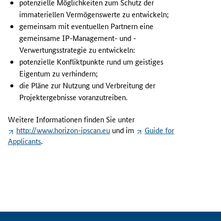
potenzielle Möglichkeiten zum Schutz der
U
immateriellen Vermögenswerte zu entwickeln;
n
gemeinsam mit eventuellen Partnern eine
t
gemeinsame
IP
-Management- und -
e
r
Verwertungsstrategie zu entwickeln:
s
potenzielle Konfliktpunkte rund um geistiges
t
Eigentum zu verhindern;
ü
die Pläne zur Nutzung und Verbreitung der
t
Projektergebnisse voranzutreiben.
z
u
Weitere Informationen finden Sie unter
n
http://www.horizon-ipscan.eu
und im
Guide for
g
Applicants
.
s
d
i
e
n
s
t