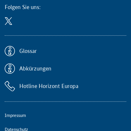
d
Folgen Sie uns:
e
r
K
o
m
m
i
Glossar
s
s
i
Abkürzungen
o
n
s
Hotline Horizont Europa
t
e
h
t
Impressum
e
u
Datenschutz
r