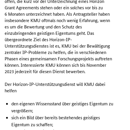
offen, die kurz vor der Unterzeichnung eines
Horizon
o
Grant Agreements
stehen oder ein solches vor bis zu
s
6 Monaten unterzeichnet haben. Als Antragsteller haben
t
insbesondere KMU oftmals noch wenig Erfahrung, wenn
e
es um die Bewertung und den Schutz des
n
einzubringenden geistigen Eigentums geht. Das
l
übergeordnete Ziel des
Horizon-IP
-
o
Unterstützungsdienstes ist es, KMU bei der Bewältigung
s
zentraler
IP
-Probleme zu helfen, die in verschiedenen
e
Phasen eines gemeinsamen Forschungsprojekts auftreten
H
können. Interessierte KMU können sich bis November
o
2023 jederzeit für diesen Dienst bewerben.
r
i
Der
Horizon-IP
-Unterstützungsdienst will KMU dabei
z
helfen
o
n
den eigenen Wissensstand über geistiges Eigentum zu
-
vergrößern;
I
sich ein Bild über bereits bestehendes geistiges
P
Eigentum zu schaffen;
-