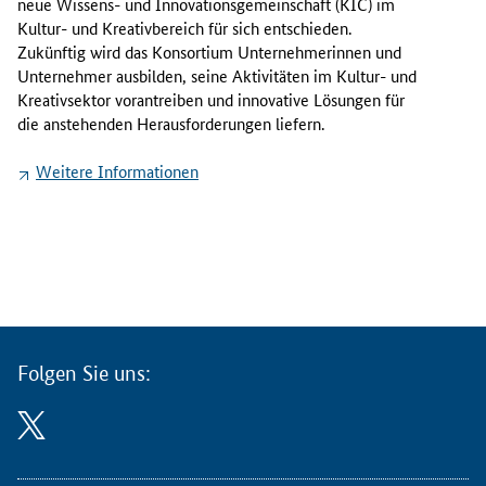
neue Wissens- und Innovationsgemeinschaft (KIC) im
o
Kultur- und Kreativbereich für sich entschieden.
n
Zukünftig wird das Konsortium Unternehmerinnen und
s
Unternehmer ausbilden, seine Aktivitäten im Kultur- und
o
Kreativsektor vorantreiben und innovative Lösungen für
r
die anstehenden Herausforderungen liefern.
t
i
Weitere Informationen
u
m
"
I
n
n
o
v
Folgen Sie uns:
a
t
i
o
n