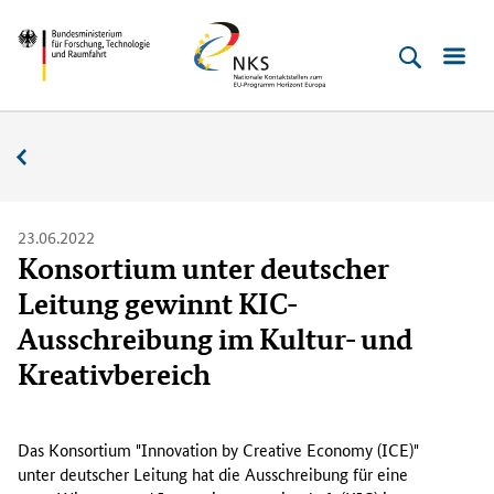
Direkt
Direkt
Direkt
Direkt
Bundesministerium
Horizont
zum
zum
zur
zur
für
Europa
Inhalt
Hauptmenu
Suche
Fußleiste
­
(Eingabetaste)
(Eingabetaste)
(Eingabetaste)
(Enter)
Forschung,
Nachrichten
Technologie
und
Raumfahrt
23.06.2022
Konsortium unter deutscher
Leitung gewinnt KIC-
Ausschreibung im Kultur- und
Kreativbereich
D
a
Das Konsortium "
Innovation by Creative Economy (ICE)
"
s
unter deutscher Leitung hat die Ausschreibung für eine
K