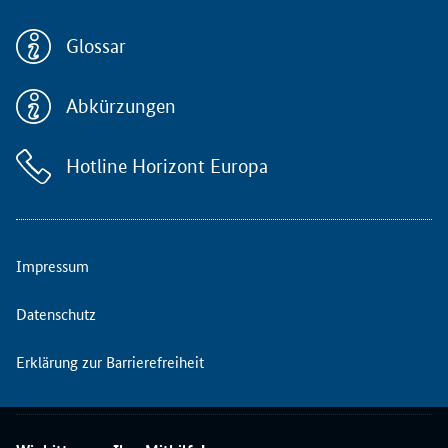
b
y
Glossar
C
r
e
Abkürzungen
a
t
Hotline Horizont Europa
i
v
e
E
c
Impressum
o
n
Datenschutz
o
m
Erklärung zur Barrierefreiheit
y
(
I
C